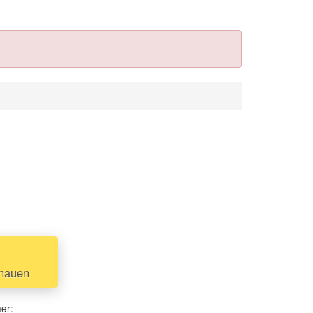
chauen
her: