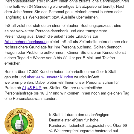
Personalausfällen stellt InStaff Ihnen ohne zusätzliche Servicegebühren
innerhalb von 24 Stunden gleichwertiges Ersatzpersonal bereit). Nach
dem Job können Sie das Personal ganz einfach erneut buchen oder
langfristig als Werkstudent bzw. Aushilfe übernehmen.
InStaff zeichnet sich durch einen einfachen Buchungsprozess, eine
selbst verwaltete Personaldatenbank und eine transparente
Preisfindung aus. Durch die unbefristete Erlaubnis zur
Arbeitnehmerüberlassung
bietet InStaff als Zeitarbeitsunternehmen eine
rechtssichere Grundlage für Ihre Personalbuchung. Sollten dennoch
Fragen oder Probleme aufkommen, können Sie unseren Kundendienst
sieben Tage die Woche von 8 bis 22 Uhr per E-Mail und Telefon
erreichen.
Bereits über 17.300 Kunden haben Leiharbeitnehmer über InStaff
gebucht und
über 99 % unserer Kunden
würden InStaff
weiterempfehlen. Dabei bieten wir Ihnen unser Personal schon für
Preise ab
21,45 EUR
an. Stellen Sie Ihre unverbindliche
Personalanfrage bis 18 Uhr und wir können Ihnen noch am gleichen Tag
eine Personalauswahl senden.
InStaff ist durch den unabhängigen
Dienstleister eKomi für hohe
Kundenzufriedenheit ausgezeichnet. Über 99
% Weiterempfehlungsrate basierend auf