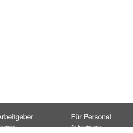
Arbeitgeber
Für Personal
ioniert's
So funktioniert's