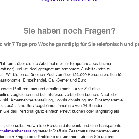
Sie haben noch Fragen?
 wir 7 Tage pro Woche ganztägig für Sie telefonisch und pe
attform, über die sie Arbeitnehmer für temporäre Jobs buchen.
Staffing") und ist ideal geeignet um temporäre Aushilfskräfte zu
n. Wir bieten dafür einen Pool von über 123.000 Personalprofilen für
astronomie, Einzelhandel, Call-Center und Büro.
unsere Plattform aus und erhalten nach kurzer Zeit eine
nline vergleichen und bei Interesse verbindlich buchen. Nach der
 inkl. Arbeitnehmeranstellung, Lohnbuchhaltung und Einsatzgarantie
ohne zusätzliche Servicegebühren innerhalb von 24 Stunden
 Sie das Personal ganz einfach erneut buchen oder langfristig als
ss, eine selbst verwaltete Personaldatenbank und eine transparente
itnehmerüberlassung
bietet InStaff als Zeitarbeitsunternehmen eine
en dennoch Fragen oder Probleme aufkommen, können Sie unseren