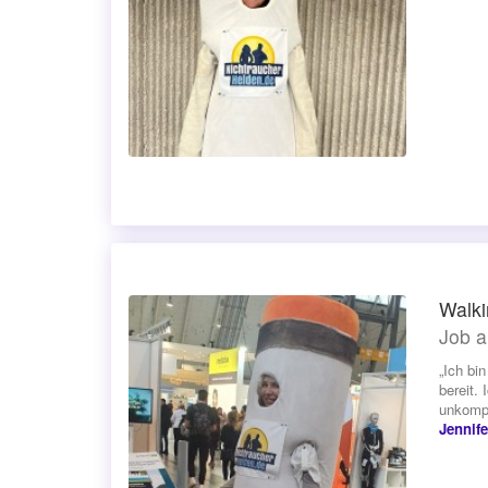
Walki
Job a
„Ich bi
bereit.
unkompl
Jennife