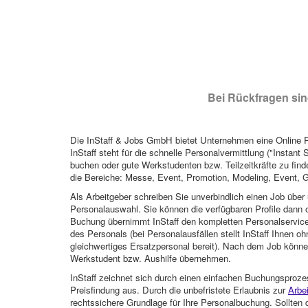
Bei Rückfragen sind
Die InStaff & Jobs GmbH bietet Unternehmen eine Online Pl
InStaff steht für die schnelle Personalvermittlung ("Instant 
buchen oder gute Werkstudenten bzw. Teilzeitkräfte zu finde
die Bereiche: Messe, Event, Promotion, Modeling, Event, G
Als Arbeitgeber schreiben Sie unverbindlich einen Job über 
Personalauswahl. Sie können die verfügbaren Profile dann o
Buchung übernimmt InStaff den kompletten Personalservice
des Personals (bei Personalausfällen stellt InStaff Ihnen 
gleichwertiges Ersatzpersonal bereit). Nach dem Job können
Werkstudent bzw. Aushilfe übernehmen.
InStaff zeichnet sich durch einen einfachen Buchungsproze
Preisfindung aus. Durch die unbefristete Erlaubnis zur
Arbe
rechtssichere Grundlage für Ihre Personalbuchung. Sollt