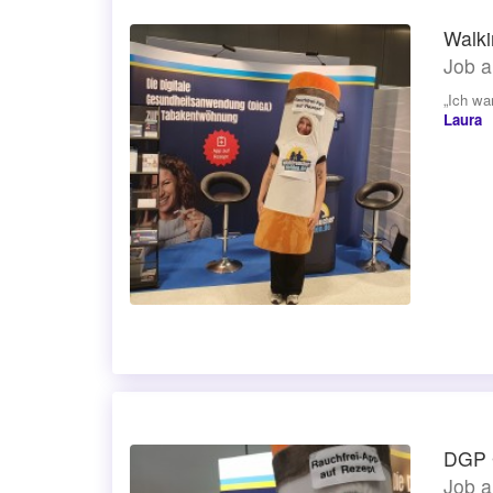
Walki
Job a
„Ich wa
Laura
DGP G
Job a