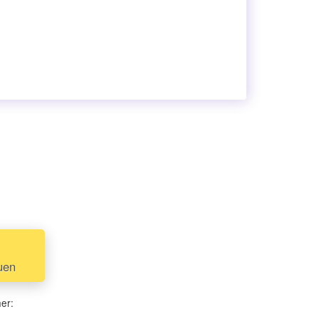
uen
her: