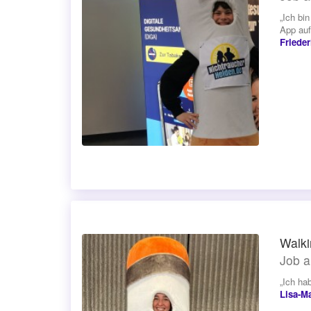
„Ich bi
App au
Frieder
Walki
Job a
„Ich ha
Lisa-Ma