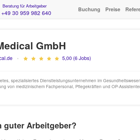
Beratung für Arbeitgeber
Buchung
Preise
Refer
+49 30 959 982 640
Medical GmbH
al.de
5,00 (6 Jobs)
tes, spezialisiertes Dienstleistungsunternehmen im Gesundheitswesen m
ttlung von medizinischem Fachpersonal, Pflegekräften und OP-Assistente
n guter Arbeitgeber?