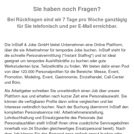
Sie haben noch Fragen?
Bei Rückfragen sind wir 7 Tage pro Woche ganztägig
für Sie telefonisch und per E-Mail erreichbar.
Die InStaff & Jobs GmbH bietet Unternehmen eine Online Plattform,
über die sie Arbeitnehmer für temporäre Jobs buchen. InStaff steht für
die schnelle Personalvermittlung ("Instant Staffing") und ist ideal
geeignet um temporäre Aushilfskräfte zu buchen oder gute
Werkstudenten bzw. Teilzeitkräfte zu finden. Wir bieten dafür einen Pool
von über 123.000 Personalprofilen für die Bereiche: Messe, Event,
Promotion, Modeling, Event, Gastronomie, Einzelhandel, Call-Center
und Büro.
Als Arbeitgeber schreiben Sie unverbindlich einen Job über unsere
Plattform aus und erhalten nach kurzer Zeit eine Personalauswahl. Sie
können die verfügbaren Profile dann online vergleichen und bei
Interesse verbindlich buchen. Nach der Buchung übernimmt InStaff den
kompletten Personalservice inkl. Arbeitnehmeranstellung,
Lohnbuchhaltung und Einsatzgarantie des Personals (bei
Personalausfällen stellt InStaff Ihnen ohne zusätzliche Servicegebühren
innerhalb von 24 Stunden gleichwertiges Ersatzpersonal bereit). Nach
dem Job können Sie das Personal ganz einfach erneut buchen oder