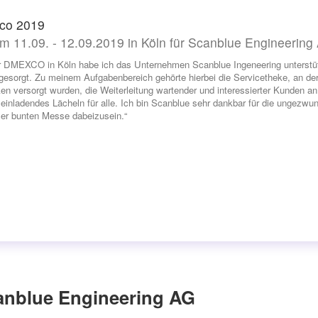
co 2019
m 11.09. - 12.09.2019 in Köln für Scanblue Engineering
r DMEXCO in Köln habe ich das Unternehmen Scanblue Ingeneering unterstütz
esorgt. Zu meinem Aufgabenbereich gehörte hierbei die Servicetheke, an der 
en versorgt wurden, die Weiterleitung wartender und interessierter Kunden a
 einladendes Lächeln für alle. Ich bin Scanblue sehr dankbar für die ungezw
ser bunten Messe dabeizusein.“
anblue Engineering AG