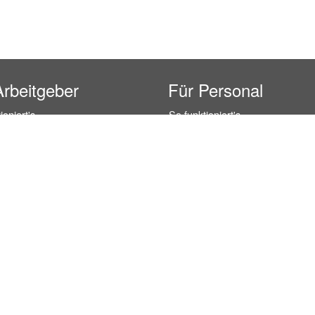
Arbeitgeber
Für Personal
ioniert's
So funktioniert's
gsanfrage
Registrierung
icherheit durch AÜG
Anstellungsverhältnis
& Leistungen
Gehälter-Übersicht
eferenzen
Erfahrungsberichte
 Personal
Hostess Jobs
on Personal
Promotion Jobs
 Personal
Service / Kellner Jobs
ersonal
Eventhelfer Jobs
andels Personal
Verkäufer / Kassierer Jobs
ersonal
Lagerhelfer / Kommissionierer J
rschung Personal
Marktforschung Jobs