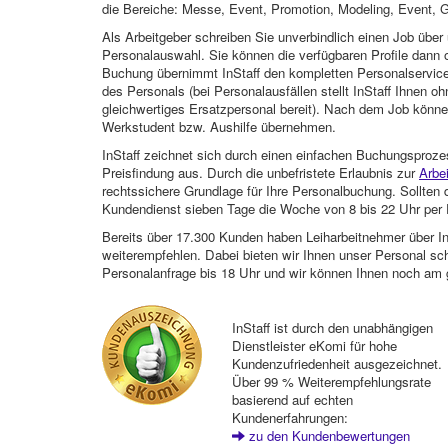
die Bereiche: Messe, Event, Promotion, Modeling, Event, G
Als Arbeitgeber schreiben Sie unverbindlich einen Job über 
Personalauswahl. Sie können die verfügbaren Profile dann o
Buchung übernimmt InStaff den kompletten Personalservice
des Personals (bei Personalausfällen stellt InStaff Ihnen 
gleichwertiges Ersatzpersonal bereit). Nach dem Job können
Werkstudent bzw. Aushilfe übernehmen.
InStaff zeichnet sich durch einen einfachen Buchungsproze
Preisfindung aus. Durch die unbefristete Erlaubnis zur
Arbe
rechtssichere Grundlage für Ihre Personalbuchung. Sollt
Kundendienst sieben Tage die Woche von 8 bis 22 Uhr per E
Bereits über 17.300 Kunden haben Leiharbeitnehmer über I
weiterempfehlen. Dabei bieten wir Ihnen unser Personal sc
Personalanfrage bis 18 Uhr und wir können Ihnen noch am 
InStaff ist durch den unabhängigen
Dienstleister eKomi für hohe
Kundenzufriedenheit ausgezeichnet.
Über 99 % Weiterempfehlungsrate
basierend auf echten
Kundenerfahrungen:
zu den Kundenbewertungen