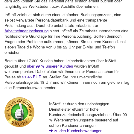
dem Job können Sie das Personal ganz einfach erneut buchen oder
langfristig als Werkstudent bzw. Aushilfe übernehmen.
InStaff zeichnet sich durch einen einfachen Buchungsprozess, eine
selbst verwaltete Personaldatenbank und eine transparente
Preisfindung aus. Durch die unbefristete Erlaubnis zur
Arbeitnehmerüberlassung
bietet InStaff als Zeitarbeitsunternehmen eine
rechtssichere Grundlage für Ihre Personalbuchung. Sollten dennoch
Fragen oder Probleme aufkommen, können Sie unseren Kundendienst
sieben Tage die Woche von 8 bis 22 Uhr per E-Mail und Telefon
erreichen.
Bereits über 17.300 Kunden haben Leiharbeitnehmer über InStaff
gebucht und
über 99 % unserer Kunden
würden InStaff
weiterempfehlen. Dabei bieten wir Ihnen unser Personal schon für
Preise ab
21,45 EUR
an. Stellen Sie Ihre unverbindliche
Personalanfrage bis 18 Uhr und wir können Ihnen noch am gleichen Tag
eine Personalauswahl senden.
InStaff ist durch den unabhängigen
Dienstleister eKomi für hohe
Kundenzufriedenheit ausgezeichnet. Über 99
% Weiterempfehlungsrate basierend auf
echten Kundenerfahrungen:
zu den Kundenbewertungen