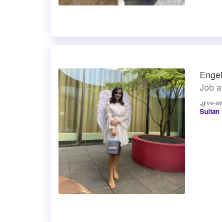
Engel
Job a
„give-a
Sultan