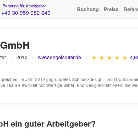
Beratung für Arbeitgeber
Buchung
Preise
Refer
+49 30 959 982 640
e GmbH
ter
2010
www.engelsrufer.de
4,9
folgreiches, im Jahr 2010 gegründetes Schmuckdesign- und Großhandels
ative Team entwickelt hochwertige Silber- und Designkollektionen, die
H ein guter Arbeitgeber?