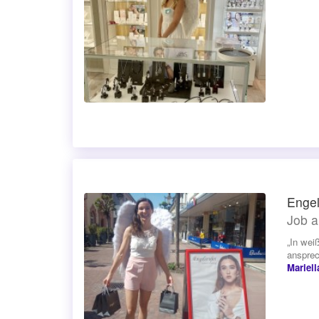
Engel
Job a
„In wei
ansprec
Mariell