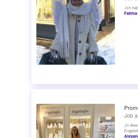
„Ich ha
Fatima
Promo
Job a
„In die
Engelsk
Alexan