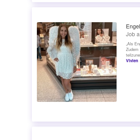
Engel
Job a
„Als En
Zudem h
teilzun
Vivien