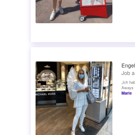
Engel
Job a
„Ich ha
Aways v
Marie