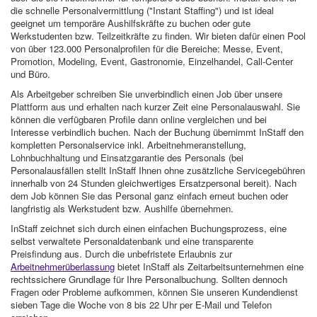
die schnelle Personalvermittlung ("Instant Staffing") und ist ideal
geeignet um temporäre Aushilfskräfte zu buchen oder gute
Werkstudenten bzw. Teilzeitkräfte zu finden. Wir bieten dafür einen Pool
von über 123.000 Personalprofilen für die Bereiche: Messe, Event,
Promotion, Modeling, Event, Gastronomie, Einzelhandel, Call-Center
und Büro.
Als Arbeitgeber schreiben Sie unverbindlich einen Job über unsere
Plattform aus und erhalten nach kurzer Zeit eine Personalauswahl. Sie
können die verfügbaren Profile dann online vergleichen und bei
Interesse verbindlich buchen. Nach der Buchung übernimmt InStaff den
kompletten Personalservice inkl. Arbeitnehmeranstellung,
Lohnbuchhaltung und Einsatzgarantie des Personals (bei
Personalausfällen stellt InStaff Ihnen ohne zusätzliche Servicegebühren
innerhalb von 24 Stunden gleichwertiges Ersatzpersonal bereit). Nach
dem Job können Sie das Personal ganz einfach erneut buchen oder
langfristig als Werkstudent bzw. Aushilfe übernehmen.
InStaff zeichnet sich durch einen einfachen Buchungsprozess, eine
selbst verwaltete Personaldatenbank und eine transparente
Preisfindung aus. Durch die unbefristete Erlaubnis zur
Arbeitnehmerüberlassung
bietet InStaff als Zeitarbeitsunternehmen eine
rechtssichere Grundlage für Ihre Personalbuchung. Sollten dennoch
Fragen oder Probleme aufkommen, können Sie unseren Kundendienst
sieben Tage die Woche von 8 bis 22 Uhr per E-Mail und Telefon