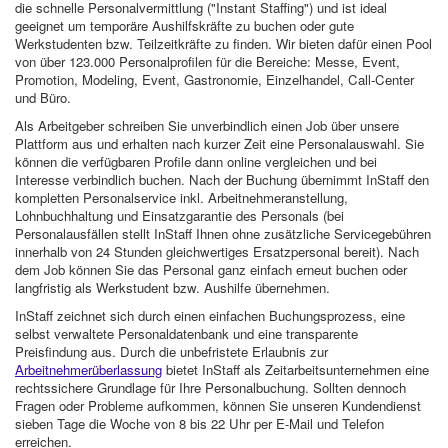
die schnelle Personalvermittlung ("Instant Staffing") und ist ideal
geeignet um temporäre Aushilfskräfte zu buchen oder gute
Werkstudenten bzw. Teilzeitkräfte zu finden. Wir bieten dafür einen Pool
von über 123.000 Personalprofilen für die Bereiche: Messe, Event,
Promotion, Modeling, Event, Gastronomie, Einzelhandel, Call-Center
und Büro.
Als Arbeitgeber schreiben Sie unverbindlich einen Job über unsere
Plattform aus und erhalten nach kurzer Zeit eine Personalauswahl. Sie
können die verfügbaren Profile dann online vergleichen und bei
Interesse verbindlich buchen. Nach der Buchung übernimmt InStaff den
kompletten Personalservice inkl. Arbeitnehmeranstellung,
Lohnbuchhaltung und Einsatzgarantie des Personals (bei
Personalausfällen stellt InStaff Ihnen ohne zusätzliche Servicegebühren
innerhalb von 24 Stunden gleichwertiges Ersatzpersonal bereit). Nach
dem Job können Sie das Personal ganz einfach erneut buchen oder
langfristig als Werkstudent bzw. Aushilfe übernehmen.
InStaff zeichnet sich durch einen einfachen Buchungsprozess, eine
selbst verwaltete Personaldatenbank und eine transparente
Preisfindung aus. Durch die unbefristete Erlaubnis zur
Arbeitnehmerüberlassung
bietet InStaff als Zeitarbeitsunternehmen eine
rechtssichere Grundlage für Ihre Personalbuchung. Sollten dennoch
Fragen oder Probleme aufkommen, können Sie unseren Kundendienst
sieben Tage die Woche von 8 bis 22 Uhr per E-Mail und Telefon
erreichen.