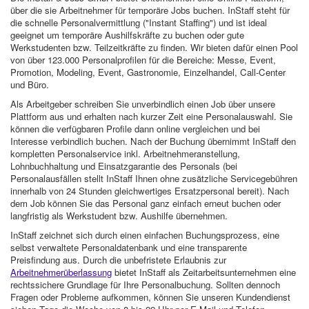
über die sie Arbeitnehmer für temporäre Jobs buchen. InStaff steht für
die schnelle Personalvermittlung ("Instant Staffing") und ist ideal
geeignet um temporäre Aushilfskräfte zu buchen oder gute
Werkstudenten bzw. Teilzeitkräfte zu finden. Wir bieten dafür einen Pool
von über 123.000 Personalprofilen für die Bereiche: Messe, Event,
Promotion, Modeling, Event, Gastronomie, Einzelhandel, Call-Center
und Büro.
Als Arbeitgeber schreiben Sie unverbindlich einen Job über unsere
Plattform aus und erhalten nach kurzer Zeit eine Personalauswahl. Sie
können die verfügbaren Profile dann online vergleichen und bei
Interesse verbindlich buchen. Nach der Buchung übernimmt InStaff den
kompletten Personalservice inkl. Arbeitnehmeranstellung,
Lohnbuchhaltung und Einsatzgarantie des Personals (bei
Personalausfällen stellt InStaff Ihnen ohne zusätzliche Servicegebühren
innerhalb von 24 Stunden gleichwertiges Ersatzpersonal bereit). Nach
dem Job können Sie das Personal ganz einfach erneut buchen oder
langfristig als Werkstudent bzw. Aushilfe übernehmen.
InStaff zeichnet sich durch einen einfachen Buchungsprozess, eine
selbst verwaltete Personaldatenbank und eine transparente
Preisfindung aus. Durch die unbefristete Erlaubnis zur
Arbeitnehmerüberlassung
bietet InStaff als Zeitarbeitsunternehmen eine
rechtssichere Grundlage für Ihre Personalbuchung. Sollten dennoch
Fragen oder Probleme aufkommen, können Sie unseren Kundendienst