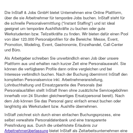
Die InStaff & Jobs GmbH bietet Unternehmen eine Online Plattform,
über die sie Arbeitnehmer für temporäre Jobs buchen. InStaff steht für
die schnelle Personalvermittlung ("Instant Staffing") und ist ideal
geeignet um temporäre Aushilfskräfte zu buchen oder gute
Werkstudenten bzw. Teilzeitkräfte zu finden. Wir bieten dafür einen Pool
von über 123.000 Personalprofilen für die Bereiche: Messe, Event,
Promotion, Modeling, Event, Gastronomie, Einzelhandel, Call-Center
und Büro.
Als Arbeitgeber schreiben Sie unverbindlich einen Job über unsere
Plattform aus und erhalten nach kurzer Zeit eine Personalauswahl. Sie
können die verfügbaren Profile dann online vergleichen und bei
Interesse verbindlich buchen. Nach der Buchung übernimmt InStaff den
kompletten Personalservice inkl. Arbeitnehmeranstellung,
Lohnbuchhaltung und Einsatzgarantie des Personals (bei
Personalausfällen stellt InStaff Ihnen ohne zusätzliche Servicegebühren
innerhalb von 24 Stunden gleichwertiges Ersatzpersonal bereit). Nach
dem Job können Sie das Personal ganz einfach erneut buchen oder
langfristig als Werkstudent bzw. Aushilfe übernehmen.
InStaff zeichnet sich durch einen einfachen Buchungsprozess, eine
selbst verwaltete Personaldatenbank und eine transparente
Preisfindung aus. Durch die unbefristete Erlaubnis zur
Arbeitnehmerüberlassung
bietet InStaff als Zeitarbeitsunternehmen eine