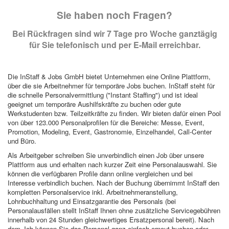
Sie haben noch Fragen?
Bei Rückfragen sind wir 7 Tage pro Woche ganztägig
für Sie telefonisch und per E-Mail erreichbar.
Die InStaff & Jobs GmbH bietet Unternehmen eine Online Plattform,
über die sie Arbeitnehmer für temporäre Jobs buchen. InStaff steht für
die schnelle Personalvermittlung ("Instant Staffing") und ist ideal
geeignet um temporäre Aushilfskräfte zu buchen oder gute
Werkstudenten bzw. Teilzeitkräfte zu finden. Wir bieten dafür einen Pool
von über 123.000 Personalprofilen für die Bereiche: Messe, Event,
Promotion, Modeling, Event, Gastronomie, Einzelhandel, Call-Center
und Büro.
Als Arbeitgeber schreiben Sie unverbindlich einen Job über unsere
Plattform aus und erhalten nach kurzer Zeit eine Personalauswahl. Sie
können die verfügbaren Profile dann online vergleichen und bei
Interesse verbindlich buchen. Nach der Buchung übernimmt InStaff den
kompletten Personalservice inkl. Arbeitnehmeranstellung,
Lohnbuchhaltung und Einsatzgarantie des Personals (bei
Personalausfällen stellt InStaff Ihnen ohne zusätzliche Servicegebühren
innerhalb von 24 Stunden gleichwertiges Ersatzpersonal bereit). Nach
dem Job können Sie das Personal ganz einfach erneut buchen oder