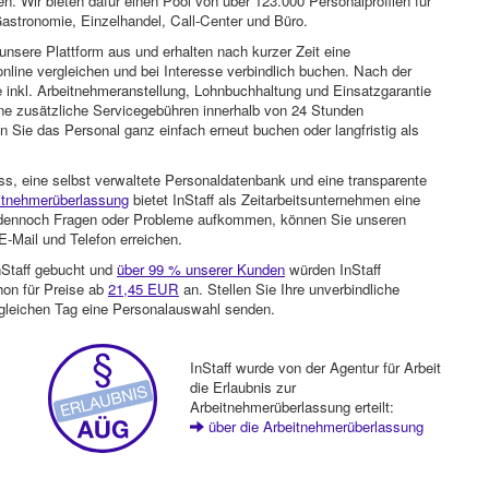
n. Wir bieten dafür einen Pool von über 123.000 Personalprofilen für
astronomie, Einzelhandel, Call-Center und Büro.
unsere Plattform aus und erhalten nach kurzer Zeit eine
nline vergleichen und bei Interesse verbindlich buchen. Nach der
 inkl. Arbeitnehmeranstellung, Lohnbuchhaltung und Einsatzgarantie
ohne zusätzliche Servicegebühren innerhalb von 24 Stunden
 Sie das Personal ganz einfach erneut buchen oder langfristig als
ss, eine selbst verwaltete Personaldatenbank und eine transparente
itnehmerüberlassung
bietet InStaff als Zeitarbeitsunternehmen eine
en dennoch Fragen oder Probleme aufkommen, können Sie unseren
-Mail und Telefon erreichen.
nStaff gebucht und
über 99 % unserer Kunden
würden InStaff
hon für Preise ab
21,45 EUR
an. Stellen Sie Ihre unverbindliche
gleichen Tag eine Personalauswahl senden.
InStaff wurde von der Agentur für Arbeit
die Erlaubnis zur
Arbeitnehmerüberlassung erteilt:
über die Arbeitnehmerüberlassung