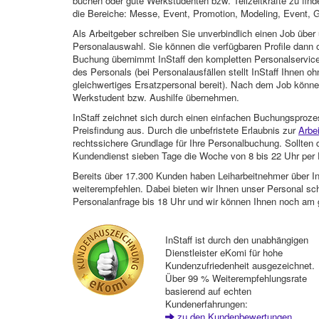
buchen oder gute Werkstudenten bzw. Teilzeitkräfte zu finde
die Bereiche: Messe, Event, Promotion, Modeling, Event, G
Als Arbeitgeber schreiben Sie unverbindlich einen Job über 
Personalauswahl. Sie können die verfügbaren Profile dann o
Buchung übernimmt InStaff den kompletten Personalservice
des Personals (bei Personalausfällen stellt InStaff Ihnen 
gleichwertiges Ersatzpersonal bereit). Nach dem Job können
Werkstudent bzw. Aushilfe übernehmen.
InStaff zeichnet sich durch einen einfachen Buchungsproze
Preisfindung aus. Durch die unbefristete Erlaubnis zur
Arbe
rechtssichere Grundlage für Ihre Personalbuchung. Sollt
Kundendienst sieben Tage die Woche von 8 bis 22 Uhr per E
Bereits über 17.300 Kunden haben Leiharbeitnehmer über I
weiterempfehlen. Dabei bieten wir Ihnen unser Personal sc
Personalanfrage bis 18 Uhr und wir können Ihnen noch am 
InStaff ist durch den unabhängigen
Dienstleister eKomi für hohe
Kundenzufriedenheit ausgezeichnet.
Über 99 % Weiterempfehlungsrate
basierend auf echten
Kundenerfahrungen:
zu den Kundenbewertungen