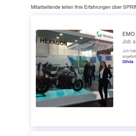
Mitarbeitende teilen Ihre Erfahrungen über SP
EMO 
Job a
„Ich ha
angebot
Olivia