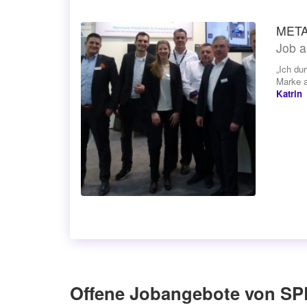
METAV
Job a
„Ich du
Marke a
Katrin
Offene Jobangebote von S