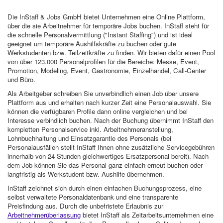
Die InStaff & Jobs GmbH bietet Unternehmen eine Online Plattform,
über die sie Arbeitnehmer für temporäre Jobs buchen. InStaff steht für
die schnelle Personalvermittlung ("Instant Staffing") und ist ideal
geeignet um temporäre Aushilfskräfte zu buchen oder gute
Werkstudenten bzw. Teilzeitkräfte zu finden. Wir bieten dafür einen Pool
von über 123.000 Personalprofilen für die Bereiche: Messe, Event,
Promotion, Modeling, Event, Gastronomie, Einzelhandel, Call-Center
und Büro.
Als Arbeitgeber schreiben Sie unverbindlich einen Job über unsere
Plattform aus und erhalten nach kurzer Zeit eine Personalauswahl. Sie
können die verfügbaren Profile dann online vergleichen und bei
Interesse verbindlich buchen. Nach der Buchung übernimmt InStaff den
kompletten Personalservice inkl. Arbeitnehmeranstellung,
Lohnbuchhaltung und Einsatzgarantie des Personals (bei
Personalausfällen stellt InStaff Ihnen ohne zusätzliche Servicegebühren
innerhalb von 24 Stunden gleichwertiges Ersatzpersonal bereit). Nach
dem Job können Sie das Personal ganz einfach erneut buchen oder
langfristig als Werkstudent bzw. Aushilfe übernehmen.
InStaff zeichnet sich durch einen einfachen Buchungsprozess, eine
selbst verwaltete Personaldatenbank und eine transparente
Preisfindung aus. Durch die unbefristete Erlaubnis zur
Arbeitnehmerüberlassung
bietet InStaff als Zeitarbeitsunternehmen eine