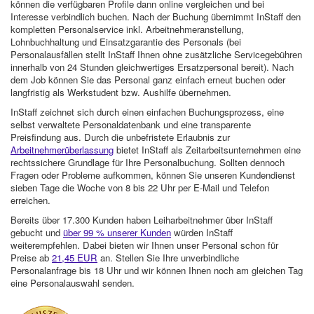
können die verfügbaren Profile dann online vergleichen und bei
Interesse verbindlich buchen. Nach der Buchung übernimmt InStaff den
kompletten Personalservice inkl. Arbeitnehmeranstellung,
Lohnbuchhaltung und Einsatzgarantie des Personals (bei
Personalausfällen stellt InStaff Ihnen ohne zusätzliche Servicegebühren
innerhalb von 24 Stunden gleichwertiges Ersatzpersonal bereit). Nach
dem Job können Sie das Personal ganz einfach erneut buchen oder
langfristig als Werkstudent bzw. Aushilfe übernehmen.
InStaff zeichnet sich durch einen einfachen Buchungsprozess, eine
selbst verwaltete Personaldatenbank und eine transparente
Preisfindung aus. Durch die unbefristete Erlaubnis zur
Arbeitnehmerüberlassung
bietet InStaff als Zeitarbeitsunternehmen eine
rechtssichere Grundlage für Ihre Personalbuchung. Sollten dennoch
Fragen oder Probleme aufkommen, können Sie unseren Kundendienst
sieben Tage die Woche von 8 bis 22 Uhr per E-Mail und Telefon
erreichen.
Bereits über 17.300 Kunden haben Leiharbeitnehmer über InStaff
gebucht und
über 99 % unserer Kunden
würden InStaff
weiterempfehlen. Dabei bieten wir Ihnen unser Personal schon für
Preise ab
21,45 EUR
an. Stellen Sie Ihre unverbindliche
Personalanfrage bis 18 Uhr und wir können Ihnen noch am gleichen Tag
eine Personalauswahl senden.