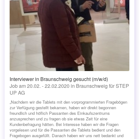
Interviewer in Braunschweig gesucht (m/w/d)
Job am 20.02. - 22.02.2020 in Braunschweig für STEP
UP AG
„Nachdem wir die Tablets mit den vorprogrammierten Fragebögen
zur Verfügung gestellt bekamen, haben wir direkt begonnen
freundlich und höflich Passanten des Einkaufszentrums
anzusprechen und zu fragen ob sie etwas Zeit für eine
Kundenbefragung hätten. Bei Interesse haben wir die Fragen
vorgelesen und für die Passanten die Tablets bedient und den
Fragebogen ausgefüllt. Danach haben wir uns nett bedankt und