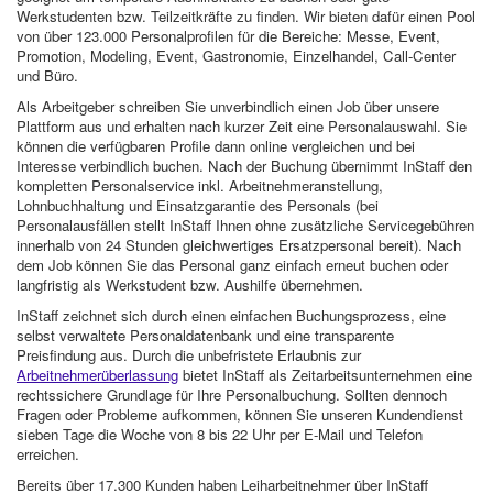
Werkstudenten bzw. Teilzeitkräfte zu finden. Wir bieten dafür einen Pool
von über 123.000 Personalprofilen für die Bereiche: Messe, Event,
Promotion, Modeling, Event, Gastronomie, Einzelhandel, Call-Center
und Büro.
Als Arbeitgeber schreiben Sie unverbindlich einen Job über unsere
Plattform aus und erhalten nach kurzer Zeit eine Personalauswahl. Sie
können die verfügbaren Profile dann online vergleichen und bei
Interesse verbindlich buchen. Nach der Buchung übernimmt InStaff den
kompletten Personalservice inkl. Arbeitnehmeranstellung,
Lohnbuchhaltung und Einsatzgarantie des Personals (bei
Personalausfällen stellt InStaff Ihnen ohne zusätzliche Servicegebühren
innerhalb von 24 Stunden gleichwertiges Ersatzpersonal bereit). Nach
dem Job können Sie das Personal ganz einfach erneut buchen oder
langfristig als Werkstudent bzw. Aushilfe übernehmen.
InStaff zeichnet sich durch einen einfachen Buchungsprozess, eine
selbst verwaltete Personaldatenbank und eine transparente
Preisfindung aus. Durch die unbefristete Erlaubnis zur
Arbeitnehmerüberlassung
bietet InStaff als Zeitarbeitsunternehmen eine
rechtssichere Grundlage für Ihre Personalbuchung. Sollten dennoch
Fragen oder Probleme aufkommen, können Sie unseren Kundendienst
sieben Tage die Woche von 8 bis 22 Uhr per E-Mail und Telefon
erreichen.
Bereits über 17.300 Kunden haben Leiharbeitnehmer über InStaff