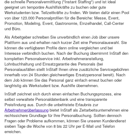
die schnelle Personalvermittlung ("Instant Staffing") und ist ideal
geeignet um temporäre Aushilfskräfte zu buchen oder gute
Werkstudenten bzw. Teilzeitkräfte zu finden. Wir bieten dafür einen Pool
von über 123.000 Personalprofilen für die Bereiche: Messe, Event,
Promotion, Modeling, Event, Gastronomie, Einzelhandel, Call-Center
und Büro.
Als Arbeitgeber schreiben Sie unverbindlich einen Job über unsere
Plattform aus und erhalten nach kurzer Zeit eine Personalauswahl. Sie
können die verfügbaren Profile dann online vergleichen und bei
Interesse verbindlich buchen. Nach der Buchung übernimmt InStaff den
kompletten Personalservice inkl. Arbeitnehmeranstellung,
Lohnbuchhaltung und Einsatzgarantie des Personals (bei
Personalausfällen stellt InStaff Ihnen ohne zusätzliche Servicegebühren
innerhalb von 24 Stunden gleichwertiges Ersatzpersonal bereit). Nach
dem Job können Sie das Personal ganz einfach erneut buchen oder
langfristig als Werkstudent bzw. Aushilfe übernehmen.
InStaff zeichnet sich durch einen einfachen Buchungsprozess, eine
selbst verwaltete Personaldatenbank und eine transparente
Preisfindung aus. Durch die unbefristete Erlaubnis zur
Arbeitnehmerüberlassung
bietet InStaff als Zeitarbeitsunternehmen eine
rechtssichere Grundlage für Ihre Personalbuchung. Sollten dennoch
Fragen oder Probleme aufkommen, können Sie unseren Kundendienst
sieben Tage die Woche von 8 bis 22 Uhr per E-Mail und Telefon
erreichen.