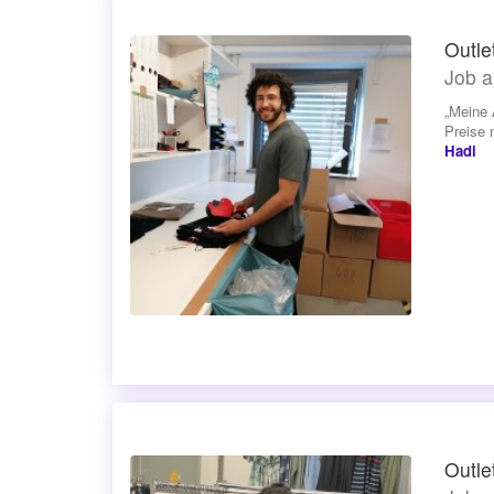
Outle
Job a
„Meine 
Preise 
Hadi
Outle