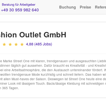
Beratung für Arbeitgeber
Buchung
Preise
Refer
+49 30 959 982 640
hion Outlet GmbH
4,88 (485 Jobs)
ie Marke Street One mit klaren, trendgenauen und ausgesuchten Liebli
innen täglich gut aussehen. Dafür braucht es Kreativität - und Kreativ
ei eine Arbeitsatmosphäre, die den Austausch untereinander fördert.
 wollten trendgenaue Mode kurzfristig und schnell liefern. Das haben wir
t, mit allen Must-haves der Saison. Deswegen ist Street One heute eine
iner Look mit lässigem Touch. Bacis/lässige Kleidung mit schneidige
an 365 Tagen.