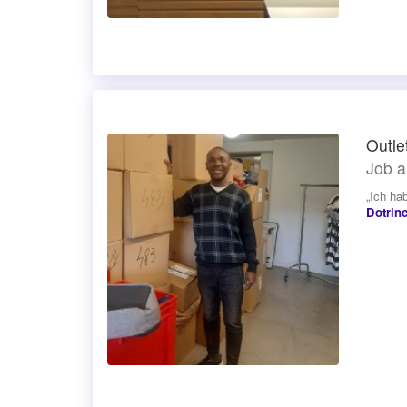
Outle
Job a
„Ich ha
Dotrin