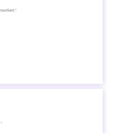
sortiert.“
 “