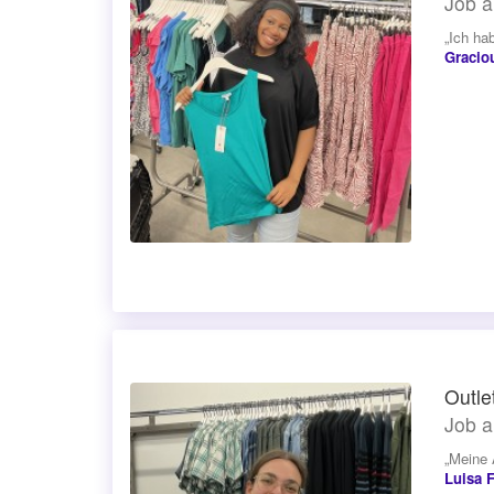
Job a
„Ich ha
Gracio
Outle
Job a
„Meine 
Luisa 