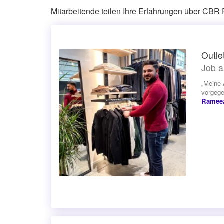
Mitarbeitende teilen Ihre Erfahrungen über CBR
Outle
Job a
„Meine 
vorgege
Ramee