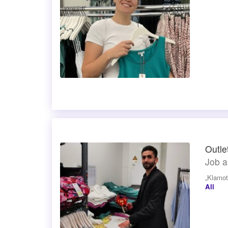
Outle
Job a
„Klamot
Ali