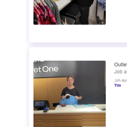
Outle
Job a
„Ich du
Tim