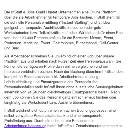
Die InStaff & Jobs GmbH bietet Unternehmen eine Online Plattform,
über die sie Arbeitnehmer für temporäre Jobs buchen. InStaff steht für
die schnelle Personalvermittlung ("Instant Staffing") und ist ideal
geeignet um temporäre Aushilfskräfte zu buchen oder gute
Werkstudenten bzw. Teilzeitkräfte zu finden. Wir bieten dafür einen Pool
von über 123.000 Personalprofilen für die Bereiche: Messe, Event,
Promotion, Modeling, Event, Gastronomie, Einzelhandel, Call-Center
und Büro.
Als Arbeitgeber schreiben Sie unverbindlich einen Job über unsere
Plattform aus und erhalten nach kurzer Zeit eine Personalauswahl. Sie
können die verfügbaren Profile dann online vergleichen und bei
Interesse verbindlich buchen. Nach der Buchung übernimmt InStaff den
kompletten Personalservice inkl. Arbeitnehmeranstellung,
Lohnbuchhaltung und Einsatzgarantie des Personals (bei
Personalausfällen stellt InStaff Ihnen ohne zusätzliche Servicegebühren
innerhalb von 24 Stunden gleichwertiges Ersatzpersonal bereit). Nach
dem Job können Sie das Personal ganz einfach erneut buchen oder
langfristig als Werkstudent bzw. Aushilfe übernehmen.
InStaff zeichnet sich durch einen einfachen Buchungsprozess, eine
selbst verwaltete Personaldatenbank und eine transparente
Preisfindung aus. Durch die unbefristete Erlaubnis zur
Arbeitnehmerüberlassung
bietet InStaff als Zeitarbeitsunternehmen eine