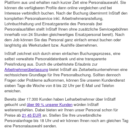
Plattform aus und erhalten nach kurzer Zeit eine Personalauswahl. Sie
können die verfügbaren Profile dann online vergleichen und bei
Interesse verbindlich buchen. Nach der Buchung übernimmt InStaff den
kompletten Personalservice inkl. Arbeitnehmeranstellung,
Lohnbuchhaltung und Einsatzgarantie des Personals (bei
Personalausfällen stellt InStaff Ihnen ohne zusätzliche Servicegebühren
innerhalb von 24 Stunden gleichwertiges Ersatzpersonal bereit). Nach
dem Job können Sie das Personal ganz einfach erneut buchen oder
langfristig als Werkstudent bzw. Aushilfe übernehmen.
InStaff zeichnet sich durch einen einfachen Buchungsprozess, eine
selbst verwaltete Personaldatenbank und eine transparente
Preisfindung aus. Durch die unbefristete Erlaubnis zur
Arbeitnehmerüberlassung
bietet InStaff als Zeitarbeitsunternehmen eine
rechtssichere Grundlage für Ihre Personalbuchung. Sollten dennoch
Fragen oder Probleme aufkommen, können Sie unseren Kundendienst
sieben Tage die Woche von 8 bis 22 Uhr per E-Mail und Telefon
erreichen.
Bereits über 17.300 Kunden haben Leiharbeitnehmer über InStaff
gebucht und
über 99 % unserer Kunden
würden InStaff
weiterempfehlen. Dabei bieten wir Ihnen unser Personal schon für
Preise ab
21,45 EUR
an. Stellen Sie Ihre unverbindliche
Personalanfrage bis 18 Uhr und wir können Ihnen noch am gleichen Tag
eine Personalauswahl senden.