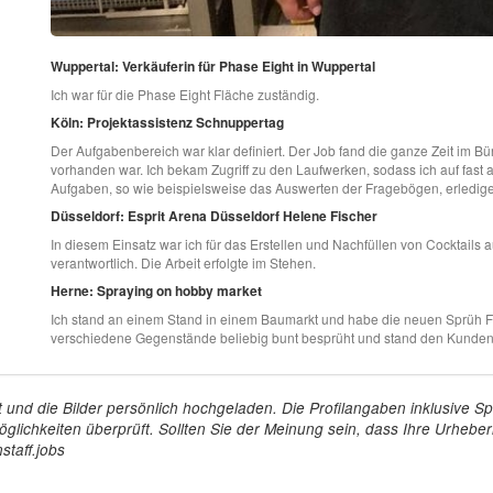
Wuppertal: Verkäuferin für Phase Eight in Wuppertal
Ich war für die Phase Eight Fläche zuständig.
Köln: Projektassistenz Schnuppertag
Der Aufgabenbereich war klar definiert. Der Job fand die ganze Zeit im Bü
vorhanden war. Ich bekam Zugriff zu den Laufwerken, sodass ich auf fast 
Aufgaben, so wie beispielsweise das Auswerten der Fragebögen, erledig
Düsseldorf: Esprit Arena Düsseldorf Helene Fischer
In diesem Einsatz war ich für das Erstellen und Nachfüllen von Cocktails
verantwortlich. Die Arbeit erfolgte im Stehen.
Herne: Spraying on hobby market
Ich stand an einem Stand in einem Baumarkt und habe die neuen Sprüh F
verschiedene Gegenstände beliebig bunt besprüht und stand den Kunden 
tellt und die Bilder persönlich hochgeladen. Die Profilangaben inklusiv
glichkeiten überprüft. Sollten Sie der Meinung sein, dass Ihre Urheberr
staff.jobs