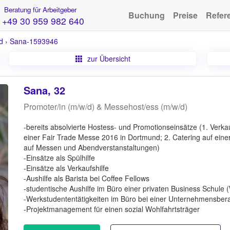
Beratung für Arbeitgeber
Buchung
Preise
Refer
+49 30 959 982 640
d
›
Sana-1593946
zur Übersicht
Sana, 32
Promoter/in (m/w/d) & Messehost/ess (m/w/d)
-bereits absolvierte Hostess- und Promotionseinsätze (1. Verk
einer Fair Trade Messe 2016 in Dortmund; 2. Catering auf einer
auf Messen und Abendverstanstaltungen)
-Einsätze als Spülhilfe
-Einsätze als Verkaufshilfe
-Aushilfe als Barista bei Coffee Fellows
-studentische Aushilfe im Büro einer privaten Business Schule
-Werkstudententätigkeiten im Büro bei einer Unternehmensber
-Projektmanagement für einen sozial Wohlfahrtsträger