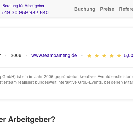
Beratung für Arbeitgeber
Buchung
Preise
Refer
+49 30 959 982 640
r
2006
www.teampainting.de
5,00
mbH) ist ein im Jahr 2006 gegründeter, kreativer Eventdienstleister mit
stlerteam realisiert bundesweit interaktive Groß-Events, bei denen M
er Arbeitgeber?