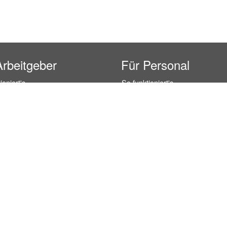
Arbeitgeber
Für Personal
ioniert's
So funktioniert's
gsanfrage
Registrierung
icherheit durch AÜG
Anstellungsverhältnis
& Leistungen
Gehälter-Übersicht
eferenzen
Erfahrungsberichte
 Personal
Hostess Jobs
on Personal
Promotion Jobs
 Personal
Service / Kellner Jobs
ersonal
Eventhelfer Jobs
andels Personal
Verkäufer / Kassierer Jobs
ersonal
Lagerhelfer / Kommissionierer J
rschung Personal
Marktforschung Jobs