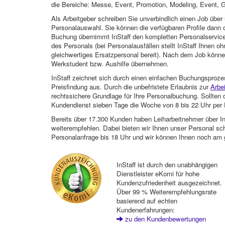
die Bereiche: Messe, Event, Promotion, Modeling, Event, G
Als Arbeitgeber schreiben Sie unverbindlich einen Job über 
Personalauswahl. Sie können die verfügbaren Profile dann o
Buchung übernimmt InStaff den kompletten Personalservice
des Personals (bei Personalausfällen stellt InStaff Ihnen 
gleichwertiges Ersatzpersonal bereit). Nach dem Job können
Werkstudent bzw. Aushilfe übernehmen.
InStaff zeichnet sich durch einen einfachen Buchungsproze
Preisfindung aus. Durch die unbefristete Erlaubnis zur
Arbe
rechtssichere Grundlage für Ihre Personalbuchung. Sollt
Kundendienst sieben Tage die Woche von 8 bis 22 Uhr per E
Bereits über 17.300 Kunden haben Leiharbeitnehmer über I
weiterempfehlen. Dabei bieten wir Ihnen unser Personal sc
Personalanfrage bis 18 Uhr und wir können Ihnen noch am 
InStaff ist durch den unabhängigen
Dienstleister eKomi für hohe
Kundenzufriedenheit ausgezeichnet.
Über 99 % Weiterempfehlungsrate
basierend auf echten
Kundenerfahrungen:
zu den Kundenbewertungen