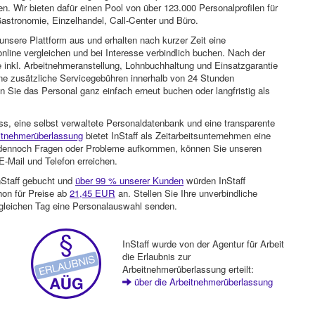
n. Wir bieten dafür einen Pool von über 123.000 Personalprofilen für
astronomie, Einzelhandel, Call-Center und Büro.
unsere Plattform aus und erhalten nach kurzer Zeit eine
nline vergleichen und bei Interesse verbindlich buchen. Nach der
 inkl. Arbeitnehmeranstellung, Lohnbuchhaltung und Einsatzgarantie
ohne zusätzliche Servicegebühren innerhalb von 24 Stunden
 Sie das Personal ganz einfach erneut buchen oder langfristig als
ss, eine selbst verwaltete Personaldatenbank und eine transparente
itnehmerüberlassung
bietet InStaff als Zeitarbeitsunternehmen eine
en dennoch Fragen oder Probleme aufkommen, können Sie unseren
-Mail und Telefon erreichen.
nStaff gebucht und
über 99 % unserer Kunden
würden InStaff
hon für Preise ab
21,45 EUR
an. Stellen Sie Ihre unverbindliche
gleichen Tag eine Personalauswahl senden.
InStaff wurde von der Agentur für Arbeit
die Erlaubnis zur
Arbeitnehmerüberlassung erteilt:
über die Arbeitnehmerüberlassung