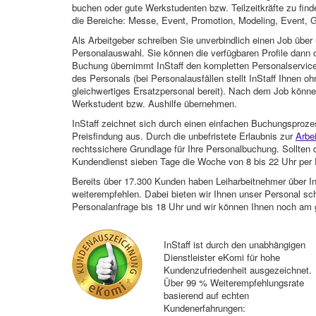
buchen oder gute Werkstudenten bzw. Teilzeitkräfte zu finde
die Bereiche: Messe, Event, Promotion, Modeling, Event, G
Als Arbeitgeber schreiben Sie unverbindlich einen Job über 
Personalauswahl. Sie können die verfügbaren Profile dann o
Buchung übernimmt InStaff den kompletten Personalservice
des Personals (bei Personalausfällen stellt InStaff Ihnen 
gleichwertiges Ersatzpersonal bereit). Nach dem Job können
Werkstudent bzw. Aushilfe übernehmen.
InStaff zeichnet sich durch einen einfachen Buchungsproze
Preisfindung aus. Durch die unbefristete Erlaubnis zur
Arbe
rechtssichere Grundlage für Ihre Personalbuchung. Sollt
Kundendienst sieben Tage die Woche von 8 bis 22 Uhr per E
Bereits über 17.300 Kunden haben Leiharbeitnehmer über I
weiterempfehlen. Dabei bieten wir Ihnen unser Personal sc
Personalanfrage bis 18 Uhr und wir können Ihnen noch am 
InStaff ist durch den unabhängigen
Dienstleister eKomi für hohe
Kundenzufriedenheit ausgezeichnet.
Über 99 % Weiterempfehlungsrate
basierend auf echten
Kundenerfahrungen: