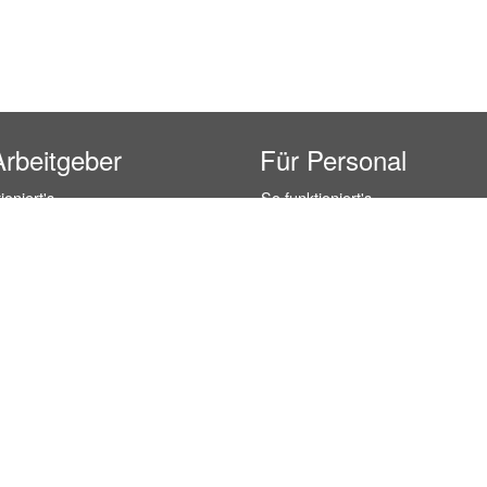
Arbeitgeber
Für Personal
ioniert's
So funktioniert's
gsanfrage
Registrierung
icherheit durch AÜG
Anstellungsverhältnis
& Leistungen
Gehälter-Übersicht
eferenzen
Erfahrungsberichte
 Personal
Hostess Jobs
on Personal
Promotion Jobs
 Personal
Service / Kellner Jobs
ersonal
Eventhelfer Jobs
andels Personal
Verkäufer / Kassierer Jobs
ersonal
Lagerhelfer / Kommissionierer J