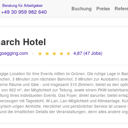
Beratung für Arbeitgeber
Buchung
Preise
Refer
+49 30 959 982 640
arch Hotel
goegging.com
4,87 (47 Jobs)
e Location für Ihre Events mitten im Grünen. Die ruhige Lage in Bad
chen, 3 Minuten zum nächsten Bahnhof, 5 Minuten zur Autobahn) sowi
derne Räume und Säle - und insgesamt 310 Zimmern, bietet es den opt
 von 662 m², der Möglichkeit zur Teilung, sowie einem PKW-befahrbaren
ung Ihres individuellen Events. Das Foyer, direkt darunter, bietet ent
zeugen mit Tageslicht, W-Lan, Lan-Möglichkeit und Klimaanlage. Kulina
risch-urigen Almhütte. Herzlicher und persönlicher Service ist unser
nd die inhaltlichen Details der Veranstaltungen, denn alles andere orga