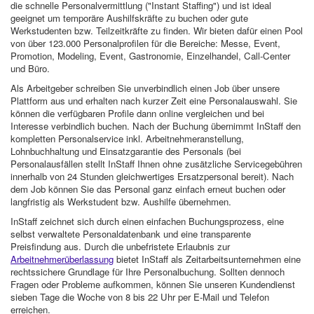
die schnelle Personalvermittlung ("Instant Staffing") und ist ideal
geeignet um temporäre Aushilfskräfte zu buchen oder gute
Werkstudenten bzw. Teilzeitkräfte zu finden. Wir bieten dafür einen Pool
von über 123.000 Personalprofilen für die Bereiche: Messe, Event,
Promotion, Modeling, Event, Gastronomie, Einzelhandel, Call-Center
und Büro.
Als Arbeitgeber schreiben Sie unverbindlich einen Job über unsere
Plattform aus und erhalten nach kurzer Zeit eine Personalauswahl. Sie
können die verfügbaren Profile dann online vergleichen und bei
Interesse verbindlich buchen. Nach der Buchung übernimmt InStaff den
kompletten Personalservice inkl. Arbeitnehmeranstellung,
Lohnbuchhaltung und Einsatzgarantie des Personals (bei
Personalausfällen stellt InStaff Ihnen ohne zusätzliche Servicegebühren
innerhalb von 24 Stunden gleichwertiges Ersatzpersonal bereit). Nach
dem Job können Sie das Personal ganz einfach erneut buchen oder
langfristig als Werkstudent bzw. Aushilfe übernehmen.
InStaff zeichnet sich durch einen einfachen Buchungsprozess, eine
selbst verwaltete Personaldatenbank und eine transparente
Preisfindung aus. Durch die unbefristete Erlaubnis zur
Arbeitnehmerüberlassung
bietet InStaff als Zeitarbeitsunternehmen eine
rechtssichere Grundlage für Ihre Personalbuchung. Sollten dennoch
Fragen oder Probleme aufkommen, können Sie unseren Kundendienst
sieben Tage die Woche von 8 bis 22 Uhr per E-Mail und Telefon
erreichen.