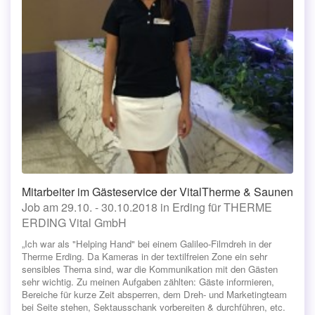
Mitarbeiter im Gästeservice der VitalTherme & Saunen
Job am 29.10. - 30.10.2018 in Erding für THERME
ERDING Vital GmbH
„Ich war als "Helping Hand" bei einem Galileo-Filmdreh in der
Therme Erding. Da Kameras in der textilfreien Zone ein sehr
sensibles Thema sind, war die Kommunikation mit den Gästen
sehr wichtig. Zu meinen Aufgaben zählten: Gäste informieren,
Bereiche für kurze Zeit absperren, dem Dreh- und Marketingteam
bei Seite stehen, Sektausschank vorbereiten & durchführen, etc.