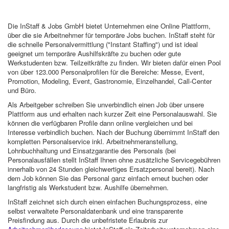
Die InStaff & Jobs GmbH bietet Unternehmen eine Online Plattform,
über die sie Arbeitnehmer für temporäre Jobs buchen. InStaff steht für
die schnelle Personalvermittlung ("Instant Staffing") und ist ideal
geeignet um temporäre Aushilfskräfte zu buchen oder gute
Werkstudenten bzw. Teilzeitkräfte zu finden. Wir bieten dafür einen Pool
von über 123.000 Personalprofilen für die Bereiche: Messe, Event,
Promotion, Modeling, Event, Gastronomie, Einzelhandel, Call-Center
und Büro.
Als Arbeitgeber schreiben Sie unverbindlich einen Job über unsere
Plattform aus und erhalten nach kurzer Zeit eine Personalauswahl. Sie
können die verfügbaren Profile dann online vergleichen und bei
Interesse verbindlich buchen. Nach der Buchung übernimmt InStaff den
kompletten Personalservice inkl. Arbeitnehmeranstellung,
Lohnbuchhaltung und Einsatzgarantie des Personals (bei
Personalausfällen stellt InStaff Ihnen ohne zusätzliche Servicegebühren
innerhalb von 24 Stunden gleichwertiges Ersatzpersonal bereit). Nach
dem Job können Sie das Personal ganz einfach erneut buchen oder
langfristig als Werkstudent bzw. Aushilfe übernehmen.
InStaff zeichnet sich durch einen einfachen Buchungsprozess, eine
selbst verwaltete Personaldatenbank und eine transparente
Preisfindung aus. Durch die unbefristete Erlaubnis zur