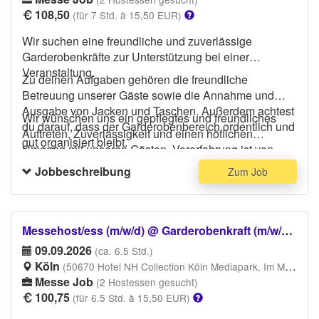
108,50
(für 7 Std. à 15,50 EUR)
Wir suchen eine freundliche und zuverlässige
Garderobenkräfte zur Unterstützung bei einer
Veranstaltung.
Zu deinen Aufgaben gehören die freundliche
Betreuung unserer Gäste sowie die Annahme und
Ausgabe von Jacken und Taschen. Außerdem achtest
Wir wünschen uns ein gepflegtes und freundliches
du darauf, dass der Garderobenbereich ordentlich und
Auftreten, Zuverlässigkeit und einen höflichen
gut organisiert bleibt.
Umgang mit unseren Gästen. Vorerfahrung ist von
Vorteil, aber nicht zwingend erforderlich.
Jobbeschreibung
Zum Job
Messehost/ess (m/w/d) @ Garderobenkraft (m/w/d) für Telekom Veranstaltung im NH Collection
09.09.2026
(ca. 6.5 Std.)
Köln
(50670 Hotel NH Collection Köln Mediapark, Im Mediapark, Köln)
Messe Job
(2 Hostessen gesucht)
100,75
(für 6.5 Std. à 15,50 EUR)