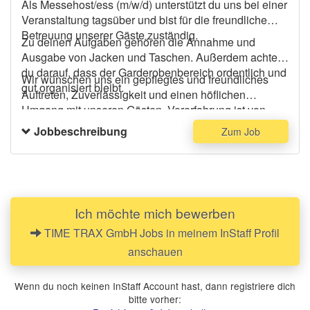
Als Messehost/ess (m/w/d) unterstützt du uns bei einer
Veranstaltung tagsüber und bist für die freundliche
Betreuung unserer Gäste zuständig.
Zu deinen Aufgaben gehören die Annahme und
Ausgabe von Jacken und Taschen. Außerdem achtest
du darauf, dass der Garderobenbereich ordentlich und
Wir wünschen uns ein gepflegtes und freundliches
gut organisiert bleibt.
Auftreten, Zuverlässigkeit und einen höflichen
Umgang mit unseren Gästen. Vorerfahrung ist von
Vorteil, aber nicht zwingend erforderlich.
Jobbeschreibung
Zum Job
Ich möchte mich bewerben
TIME TRAX GmbH Jobs in meinem InStaff Profil
anschauen
Wenn du noch keinen InStaff Account hast, dann registriere dich
bitte vorher: