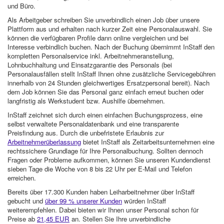
und Büro.
Als Arbeitgeber schreiben Sie unverbindlich einen Job über unsere
Plattform aus und erhalten nach kurzer Zeit eine Personalauswahl. Sie
können die verfügbaren Profile dann online vergleichen und bei
Interesse verbindlich buchen. Nach der Buchung übernimmt InStaff den
kompletten Personalservice inkl. Arbeitnehmeranstellung,
Lohnbuchhaltung und Einsatzgarantie des Personals (bei
Personalausfällen stellt InStaff Ihnen ohne zusätzliche Servicegebühren
innerhalb von 24 Stunden gleichwertiges Ersatzpersonal bereit). Nach
dem Job können Sie das Personal ganz einfach erneut buchen oder
langfristig als Werkstudent bzw. Aushilfe übernehmen.
InStaff zeichnet sich durch einen einfachen Buchungsprozess, eine
selbst verwaltete Personaldatenbank und eine transparente
Preisfindung aus. Durch die unbefristete Erlaubnis zur
Arbeitnehmerüberlassung
bietet InStaff als Zeitarbeitsunternehmen eine
rechtssichere Grundlage für Ihre Personalbuchung. Sollten dennoch
Fragen oder Probleme aufkommen, können Sie unseren Kundendienst
sieben Tage die Woche von 8 bis 22 Uhr per E-Mail und Telefon
erreichen.
Bereits über 17.300 Kunden haben Leiharbeitnehmer über InStaff
gebucht und
über 99 % unserer Kunden
würden InStaff
weiterempfehlen. Dabei bieten wir Ihnen unser Personal schon für
Preise ab
21,45 EUR
an. Stellen Sie Ihre unverbindliche