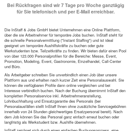
Bei Rückfragen sind wir 7 Tage pro Woche ganztägig
für Sie telefonisch und per E-Mail erreichbar.
Die InStaff & Jobs GmbH bietet Unternehmen eine Online Plattform,
über die sie Arbeitnehmer für temporäre Jobs buchen. InStaff steht für
die schnelle Personalvermittlung ("Instant Staffing") und ist ideal
geeignet um temporäre Aushilfskräfte zu buchen oder gute
Werkstudenten bzw. Teilzeitkräfte zu finden. Wir bieten dafür einen Pool
von über 123.000 Personalprofilen für die Bereiche: Messe, Event,
Promotion, Modeling, Event, Gastronomie, Einzelhandel, Call-Center
und Büro.
Als Arbeitgeber schreiben Sie unverbindlich einen Job über unsere
Plattform aus und erhalten nach kurzer Zeit eine Personalauswahl. Sie
können die verfügbaren Profile dann online vergleichen und bei
Interesse verbindlich buchen. Nach der Buchung übernimmt InStaff den
kompletten Personalservice inkl. Arbeitnehmeranstellung,
Lohnbuchhaltung und Einsatzgarantie des Personals (bei
Personalausfällen stellt InStaff Ihnen ohne zusätzliche Servicegebühren
innerhalb von 24 Stunden gleichwertiges Ersatzpersonal bereit). Nach
dem Job können Sie das Personal ganz einfach erneut buchen oder
langfristig als Werkstudent bzw. Aushilfe übernehmen.
InStaff zeichnet sich durch einen einfachen Buchungsprozess, eine