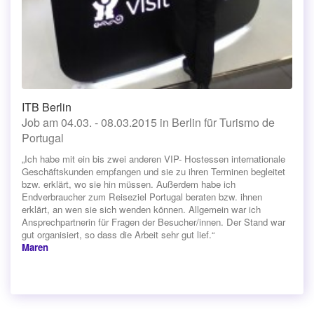
ITB Berlin
Job am 04.03. - 08.03.2015 in Berlin für Turismo de
Portugal
„Ich habe mit ein bis zwei anderen VIP- Hostessen internationale
Geschäftskunden empfangen und sie zu ihren Terminen begleitet
bzw. erklärt, wo sie hin müssen. Außerdem habe ich
Endverbraucher zum Reiseziel Portugal beraten bzw. ihnen
erklärt, an wen sie sich wenden können. Allgemein war ich
Ansprechpartnerin für Fragen der Besucher/innen. Der Stand war
gut organisiert, so dass die Arbeit sehr gut lief.“
Maren