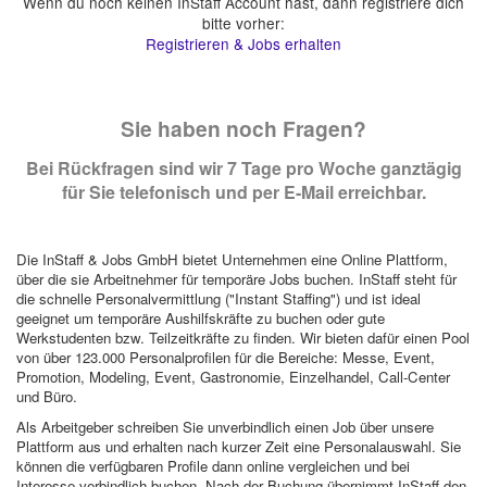
Wenn du noch keinen InStaff Account hast, dann registriere dich
bitte vorher:
Registrieren & Jobs erhalten
Sie haben noch Fragen?
Bei Rückfragen sind wir 7 Tage pro Woche ganztägig
für Sie telefonisch und per E-Mail erreichbar.
Die InStaff & Jobs GmbH bietet Unternehmen eine Online Plattform,
über die sie Arbeitnehmer für temporäre Jobs buchen. InStaff steht für
die schnelle Personalvermittlung ("Instant Staffing") und ist ideal
geeignet um temporäre Aushilfskräfte zu buchen oder gute
Werkstudenten bzw. Teilzeitkräfte zu finden. Wir bieten dafür einen Pool
von über 123.000 Personalprofilen für die Bereiche: Messe, Event,
Promotion, Modeling, Event, Gastronomie, Einzelhandel, Call-Center
und Büro.
Als Arbeitgeber schreiben Sie unverbindlich einen Job über unsere
Plattform aus und erhalten nach kurzer Zeit eine Personalauswahl. Sie
können die verfügbaren Profile dann online vergleichen und bei
Interesse verbindlich buchen. Nach der Buchung übernimmt InStaff den