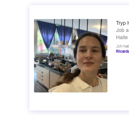
Tryp 
Job a
Halle
„Ich ha
Ricard