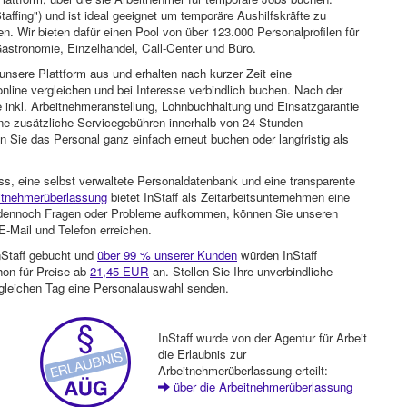
Staffing") und ist ideal geeignet um temporäre Aushilfskräfte zu
n. Wir bieten dafür einen Pool von über 123.000 Personalprofilen für
astronomie, Einzelhandel, Call-Center und Büro.
unsere Plattform aus und erhalten nach kurzer Zeit eine
nline vergleichen und bei Interesse verbindlich buchen. Nach der
 inkl. Arbeitnehmeranstellung, Lohnbuchhaltung und Einsatzgarantie
ohne zusätzliche Servicegebühren innerhalb von 24 Stunden
 Sie das Personal ganz einfach erneut buchen oder langfristig als
ss, eine selbst verwaltete Personaldatenbank und eine transparente
itnehmerüberlassung
bietet InStaff als Zeitarbeitsunternehmen eine
en dennoch Fragen oder Probleme aufkommen, können Sie unseren
-Mail und Telefon erreichen.
nStaff gebucht und
über 99 % unserer Kunden
würden InStaff
hon für Preise ab
21,45 EUR
an. Stellen Sie Ihre unverbindliche
gleichen Tag eine Personalauswahl senden.
InStaff wurde von der Agentur für Arbeit
die Erlaubnis zur
Arbeitnehmerüberlassung erteilt:
über die Arbeitnehmerüberlassung