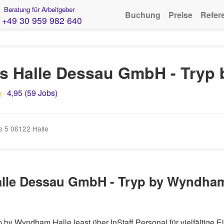
Beratung für Arbeitgeber
Buchung
Preise
Refer
+49 30 959 982 640
s Halle Dessau GmbH - Tryp
4,95 (59 Jobs)
e 5 06122 Halle
alle Dessau GmbH - Tryp by Wyndham 
by Wyndham Halle least über InStaff Personal für vielfältige 