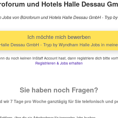
roforum und Hotels Halle Dessau Gm
rären Jobs von Büroforum und Hotels Halle Dessau GmbH - Tryp 
Ich möchte mich bewerben
Halle Dessau GmbH - Tryp by Wyndham Halle Jobs in meinem
n du noch keinen InStaff Account hast, dann registriere dich bitte vor
Registrieren & Jobs erhalten
Sie haben noch Fragen?
 wir 7 Tage pro Woche ganztägig für Sie telefonisch und pe
attform, über die sie Arbeitnehmer für temporäre Jobs buchen.