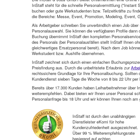
InStaff steht für die schnelle Personalvermittlung ("Instant 
buchen oder gute Werkstudenten bzw. Teilzeitkräfte zu finde
die Bereiche: Messe, Event, Promotion, Modeling, Event, G
Als Arbeitgeber schreiben Sie unverbindlich einen Job über 
Personalauswahl. Sie können die verfügbaren Profile dann o
Buchung übernimmt InStaff den kompletten Personalservice
des Personals (bei Personalausfällen stellt InStaff Ihnen 
gleichwertiges Ersatzpersonal bereit). Nach dem Job können
Werkstudent bzw. Aushilfe übernehmen.
InStaff zeichnet sich durch einen einfachen Buchungsproze
Preisfindung aus. Durch die unbefristete Erlaubnis zur
Arbe
rechtssichere Grundlage für Ihre Personalbuchung. Sollt
Kundendienst sieben Tage die Woche von 8 bis 22 Uhr per E
Bereits über 17.300 Kunden haben Leiharbeitnehmer über I
weiterempfehlen. Dabei bieten wir Ihnen unser Personal sc
Personalanfrage bis 18 Uhr und wir können Ihnen noch am 
InStaff ist durch den unabhängigen
Dienstleister eKomi für hohe
Kundenzufriedenheit ausgezeichnet.
Über 99 % Weiterempfehlungsrate
basierend auf echten