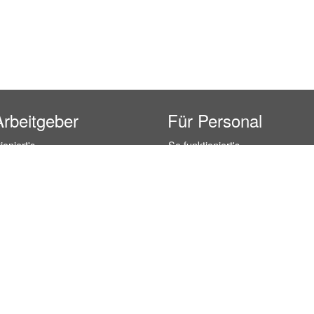
Arbeitgeber
Für Personal
ioniert's
So funktioniert's
gsanfrage
Registrierung
icherheit durch AÜG
Anstellungsverhältnis
& Leistungen
Gehälter-Übersicht
eferenzen
Erfahrungsberichte
 Personal
Hostess Jobs
on Personal
Promotion Jobs
 Personal
Service / Kellner Jobs
ersonal
Eventhelfer Jobs
andels Personal
Verkäufer / Kassierer Jobs