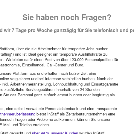
Sie haben noch Fragen?
 wir 7 Tage pro Woche ganztägig für Sie telefonisch und pe
attform, über die sie Arbeitnehmer für temporäre Jobs buchen.
Staffing") und ist ideal geeignet um temporäre Aushilfskräfte zu
n. Wir bieten dafür einen Pool von über 123.000 Personalprofilen für
astronomie, Einzelhandel, Call-Center und Büro.
unsere Plattform aus und erhalten nach kurzer Zeit eine
nline vergleichen und bei Interesse verbindlich buchen. Nach der
 inkl. Arbeitnehmeranstellung, Lohnbuchhaltung und Einsatzgarantie
ohne zusätzliche Servicegebühren innerhalb von 24 Stunden
 Sie das Personal ganz einfach erneut buchen oder langfristig als
ss, eine selbst verwaltete Personaldatenbank und eine transparente
itnehmerüberlassung
bietet InStaff als Zeitarbeitsunternehmen eine
en dennoch Fragen oder Probleme aufkommen, können Sie unseren
-Mail und Telefon erreichen.
nStaff gebucht und
über 99 % unserer Kunden
würden InStaff