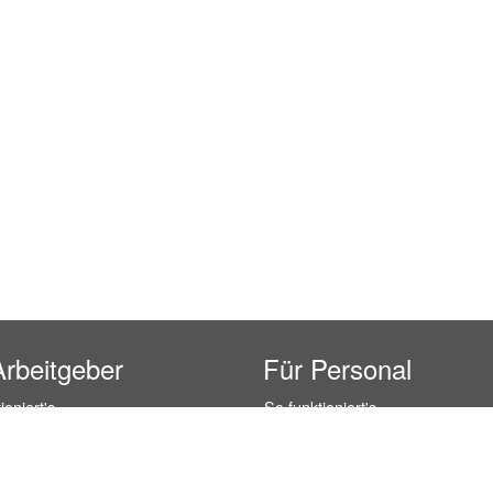
Arbeitgeber
Für Personal
ioniert's
So funktioniert's
gsanfrage
Registrierung
icherheit durch AÜG
Anstellungsverhältnis
& Leistungen
Gehälter-Übersicht