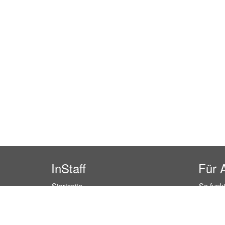
InStaff
Für 
Startseite
So funkt
Über InStaff
Buchun
Karriere
Rechtss
Impressum
Kosten 