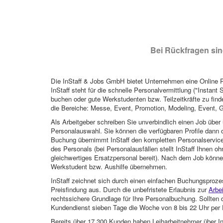
Bei Rückfragen sind
Die InStaff & Jobs GmbH bietet Unternehmen eine Online Pl
InStaff steht für die schnelle Personalvermittlung ("Instant 
buchen oder gute Werkstudenten bzw. Teilzeitkräfte zu finde
die Bereiche: Messe, Event, Promotion, Modeling, Event, G
Als Arbeitgeber schreiben Sie unverbindlich einen Job über 
Personalauswahl. Sie können die verfügbaren Profile dann o
Buchung übernimmt InStaff den kompletten Personalservice
des Personals (bei Personalausfällen stellt InStaff Ihnen 
gleichwertiges Ersatzpersonal bereit). Nach dem Job können
Werkstudent bzw. Aushilfe übernehmen.
InStaff zeichnet sich durch einen einfachen Buchungsproze
Preisfindung aus. Durch die unbefristete Erlaubnis zur
Arbe
rechtssichere Grundlage für Ihre Personalbuchung. Sollt
Kundendienst sieben Tage die Woche von 8 bis 22 Uhr per E
Bereits über 17.300 Kunden haben Leiharbeitnehmer über I