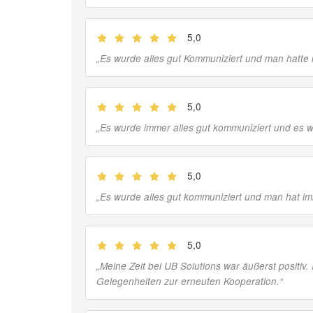
5,0
(
Jobber
)
„
Es wurde alles gut Kommuniziert und man hatte 
5,0
(
Jobber
)
„
Es wurde immer alles gut kommuniziert und es wa
5,0
(
Jobber
)
„
Es wurde alles gut kommuniziert und man hat im
5,0
(
Jobber
)
„
Meine Zeit bei UB Solutions war äußerst positiv
Gelegenheiten zur erneuten Kooperation.
“