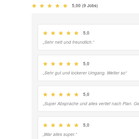
5,00
(9 Jobs)
5,0
(
Jobber
)
„
Sehr nett und freundlich.
“
5,0
(
Jobber
)
„
Sehr gut und lockerer Umgang. Weiter so
“
5,0
(
Jobber
)
„
Super Absprache und alles verlief nach Plan. G
5,0
(
Jobber
)
„
War alles super.
“