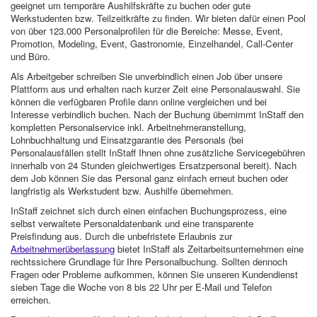
geeignet um temporäre Aushilfskräfte zu buchen oder gute
Werkstudenten bzw. Teilzeitkräfte zu finden. Wir bieten dafür einen Pool
von über 123.000 Personalprofilen für die Bereiche: Messe, Event,
Promotion, Modeling, Event, Gastronomie, Einzelhandel, Call-Center
und Büro.
Als Arbeitgeber schreiben Sie unverbindlich einen Job über unsere
Plattform aus und erhalten nach kurzer Zeit eine Personalauswahl. Sie
können die verfügbaren Profile dann online vergleichen und bei
Interesse verbindlich buchen. Nach der Buchung übernimmt InStaff den
kompletten Personalservice inkl. Arbeitnehmeranstellung,
Lohnbuchhaltung und Einsatzgarantie des Personals (bei
Personalausfällen stellt InStaff Ihnen ohne zusätzliche Servicegebühren
innerhalb von 24 Stunden gleichwertiges Ersatzpersonal bereit). Nach
dem Job können Sie das Personal ganz einfach erneut buchen oder
langfristig als Werkstudent bzw. Aushilfe übernehmen.
InStaff zeichnet sich durch einen einfachen Buchungsprozess, eine
selbst verwaltete Personaldatenbank und eine transparente
Preisfindung aus. Durch die unbefristete Erlaubnis zur
Arbeitnehmerüberlassung
bietet InStaff als Zeitarbeitsunternehmen eine
rechtssichere Grundlage für Ihre Personalbuchung. Sollten dennoch
Fragen oder Probleme aufkommen, können Sie unseren Kundendienst
sieben Tage die Woche von 8 bis 22 Uhr per E-Mail und Telefon
erreichen.