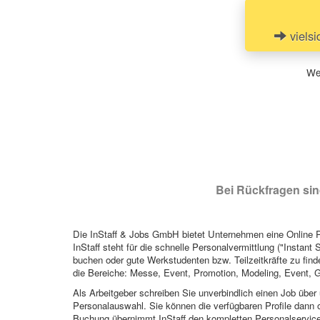
vielsi
Wen
Bei Rückfragen sind
Die InStaff & Jobs GmbH bietet Unternehmen eine Online Pl
InStaff steht für die schnelle Personalvermittlung ("Instant 
buchen oder gute Werkstudenten bzw. Teilzeitkräfte zu finde
die Bereiche: Messe, Event, Promotion, Modeling, Event, G
Als Arbeitgeber schreiben Sie unverbindlich einen Job über 
Personalauswahl. Sie können die verfügbaren Profile dann o
Buchung übernimmt InStaff den kompletten Personalservice