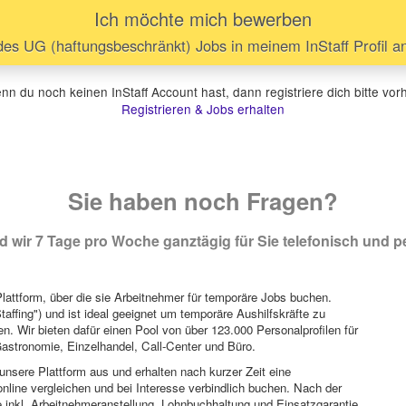
Ich möchte mich bewerben
des UG (haftungsbeschränkt) Jobs in meinem InStaff Profil 
n du noch keinen InStaff Account hast, dann registriere dich bitte vor
Registrieren & Jobs erhalten
Sie haben noch Fragen?
 wir 7 Tage pro Woche ganztägig für Sie telefonisch und pe
attform, über die sie Arbeitnehmer für temporäre Jobs buchen.
Staffing") und ist ideal geeignet um temporäre Aushilfskräfte zu
n. Wir bieten dafür einen Pool von über 123.000 Personalprofilen für
astronomie, Einzelhandel, Call-Center und Büro.
unsere Plattform aus und erhalten nach kurzer Zeit eine
nline vergleichen und bei Interesse verbindlich buchen. Nach der
 inkl. Arbeitnehmeranstellung, Lohnbuchhaltung und Einsatzgarantie