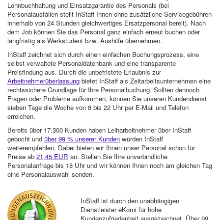
Lohnbuchhaltung und Einsatzgarantie des Personals (bei
Personalausfällen stellt InStaff Ihnen ohne zusätzliche Servicegebühren
innerhalb von 24 Stunden gleichwertiges Ersatzpersonal bereit). Nach
dem Job können Sie das Personal ganz einfach erneut buchen oder
langfristig als Werkstudent bzw. Aushilfe übernehmen.
InStaff zeichnet sich durch einen einfachen Buchungsprozess, eine
selbst verwaltete Personaldatenbank und eine transparente
Preisfindung aus. Durch die unbefristete Erlaubnis zur
Arbeitnehmerüberlassung
bietet InStaff als Zeitarbeitsunternehmen eine
rechtssichere Grundlage für Ihre Personalbuchung. Sollten dennoch
Fragen oder Probleme aufkommen, können Sie unseren Kundendienst
sieben Tage die Woche von 8 bis 22 Uhr per E-Mail und Telefon
erreichen.
Bereits über 17.300 Kunden haben Leiharbeitnehmer über InStaff
gebucht und
über 99 % unserer Kunden
würden InStaff
weiterempfehlen. Dabei bieten wir Ihnen unser Personal schon für
Preise ab
21,45 EUR
an. Stellen Sie Ihre unverbindliche
Personalanfrage bis 18 Uhr und wir können Ihnen noch am gleichen Tag
eine Personalauswahl senden.
InStaff ist durch den unabhängigen
Dienstleister eKomi für hohe
Kundenzufriedenheit ausgezeichnet. Über 99