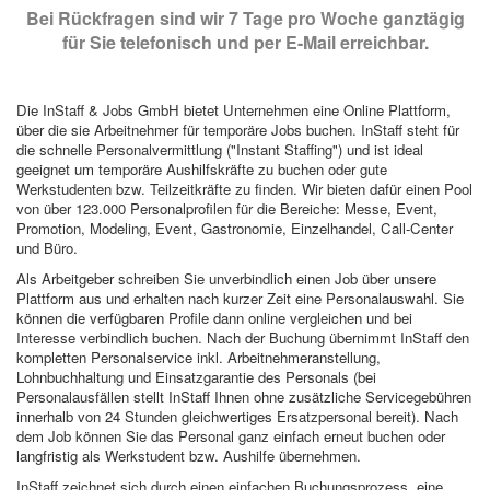
Bei Rückfragen sind wir 7 Tage pro Woche ganztägig
für Sie telefonisch und per E-Mail erreichbar.
Die InStaff & Jobs GmbH bietet Unternehmen eine Online Plattform,
über die sie Arbeitnehmer für temporäre Jobs buchen. InStaff steht für
die schnelle Personalvermittlung ("Instant Staffing") und ist ideal
geeignet um temporäre Aushilfskräfte zu buchen oder gute
Werkstudenten bzw. Teilzeitkräfte zu finden. Wir bieten dafür einen Pool
von über 123.000 Personalprofilen für die Bereiche: Messe, Event,
Promotion, Modeling, Event, Gastronomie, Einzelhandel, Call-Center
und Büro.
Als Arbeitgeber schreiben Sie unverbindlich einen Job über unsere
Plattform aus und erhalten nach kurzer Zeit eine Personalauswahl. Sie
können die verfügbaren Profile dann online vergleichen und bei
Interesse verbindlich buchen. Nach der Buchung übernimmt InStaff den
kompletten Personalservice inkl. Arbeitnehmeranstellung,
Lohnbuchhaltung und Einsatzgarantie des Personals (bei
Personalausfällen stellt InStaff Ihnen ohne zusätzliche Servicegebühren
innerhalb von 24 Stunden gleichwertiges Ersatzpersonal bereit). Nach
dem Job können Sie das Personal ganz einfach erneut buchen oder
langfristig als Werkstudent bzw. Aushilfe übernehmen.
InStaff zeichnet sich durch einen einfachen Buchungsprozess, eine