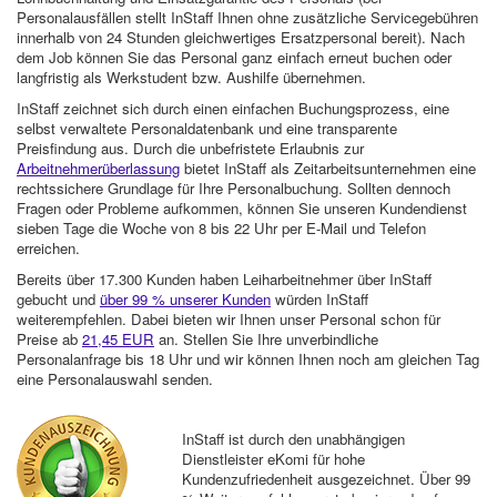
Personalausfällen stellt InStaff Ihnen ohne zusätzliche Servicegebühren
innerhalb von 24 Stunden gleichwertiges Ersatzpersonal bereit). Nach
dem Job können Sie das Personal ganz einfach erneut buchen oder
langfristig als Werkstudent bzw. Aushilfe übernehmen.
InStaff zeichnet sich durch einen einfachen Buchungsprozess, eine
selbst verwaltete Personaldatenbank und eine transparente
Preisfindung aus. Durch die unbefristete Erlaubnis zur
Arbeitnehmerüberlassung
bietet InStaff als Zeitarbeitsunternehmen eine
rechtssichere Grundlage für Ihre Personalbuchung. Sollten dennoch
Fragen oder Probleme aufkommen, können Sie unseren Kundendienst
sieben Tage die Woche von 8 bis 22 Uhr per E-Mail und Telefon
erreichen.
Bereits über 17.300 Kunden haben Leiharbeitnehmer über InStaff
gebucht und
über 99 % unserer Kunden
würden InStaff
weiterempfehlen. Dabei bieten wir Ihnen unser Personal schon für
Preise ab
21,45 EUR
an. Stellen Sie Ihre unverbindliche
Personalanfrage bis 18 Uhr und wir können Ihnen noch am gleichen Tag
eine Personalauswahl senden.
InStaff ist durch den unabhängigen
Dienstleister eKomi für hohe
Kundenzufriedenheit ausgezeichnet. Über 99