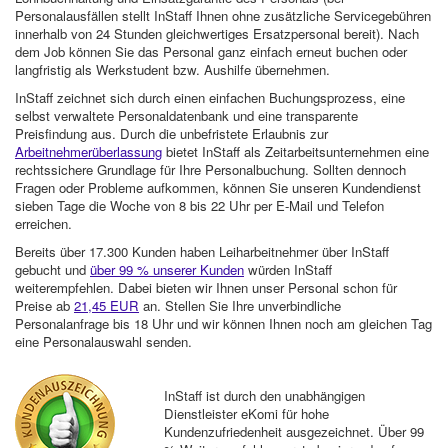
Personalausfällen stellt InStaff Ihnen ohne zusätzliche Servicegebühren
innerhalb von 24 Stunden gleichwertiges Ersatzpersonal bereit). Nach
dem Job können Sie das Personal ganz einfach erneut buchen oder
langfristig als Werkstudent bzw. Aushilfe übernehmen.
InStaff zeichnet sich durch einen einfachen Buchungsprozess, eine
selbst verwaltete Personaldatenbank und eine transparente
Preisfindung aus. Durch die unbefristete Erlaubnis zur
Arbeitnehmerüberlassung
bietet InStaff als Zeitarbeitsunternehmen eine
rechtssichere Grundlage für Ihre Personalbuchung. Sollten dennoch
Fragen oder Probleme aufkommen, können Sie unseren Kundendienst
sieben Tage die Woche von 8 bis 22 Uhr per E-Mail und Telefon
erreichen.
Bereits über 17.300 Kunden haben Leiharbeitnehmer über InStaff
gebucht und
über 99 % unserer Kunden
würden InStaff
weiterempfehlen. Dabei bieten wir Ihnen unser Personal schon für
Preise ab
21,45 EUR
an. Stellen Sie Ihre unverbindliche
Personalanfrage bis 18 Uhr und wir können Ihnen noch am gleichen Tag
eine Personalauswahl senden.
InStaff ist durch den unabhängigen
Dienstleister eKomi für hohe
Kundenzufriedenheit ausgezeichnet. Über 99