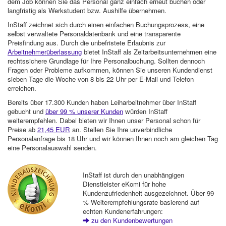
dem Job können Sie das Personal ganz einfach erneut buchen oder
langfristig als Werkstudent bzw. Aushilfe übernehmen.
InStaff zeichnet sich durch einen einfachen Buchungsprozess, eine
selbst verwaltete Personaldatenbank und eine transparente
Preisfindung aus. Durch die unbefristete Erlaubnis zur
Arbeitnehmerüberlassung
bietet InStaff als Zeitarbeitsunternehmen eine
rechtssichere Grundlage für Ihre Personalbuchung. Sollten dennoch
Fragen oder Probleme aufkommen, können Sie unseren Kundendienst
sieben Tage die Woche von 8 bis 22 Uhr per E-Mail und Telefon
erreichen.
Bereits über 17.300 Kunden haben Leiharbeitnehmer über InStaff
gebucht und
über 99 % unserer Kunden
würden InStaff
weiterempfehlen. Dabei bieten wir Ihnen unser Personal schon für
Preise ab
21,45 EUR
an. Stellen Sie Ihre unverbindliche
Personalanfrage bis 18 Uhr und wir können Ihnen noch am gleichen Tag
eine Personalauswahl senden.
InStaff ist durch den unabhängigen
Dienstleister eKomi für hohe
Kundenzufriedenheit ausgezeichnet. Über 99
% Weiterempfehlungsrate basierend auf
echten Kundenerfahrungen:
zu den Kundenbewertungen