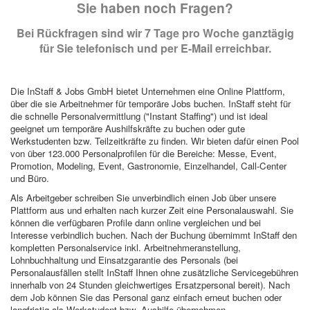
Sie haben noch Fragen?
Bei Rückfragen sind wir 7 Tage pro Woche ganztägig
für Sie telefonisch und per E-Mail erreichbar.
Die InStaff & Jobs GmbH bietet Unternehmen eine Online Plattform,
über die sie Arbeitnehmer für temporäre Jobs buchen. InStaff steht für
die schnelle Personalvermittlung ("Instant Staffing") und ist ideal
geeignet um temporäre Aushilfskräfte zu buchen oder gute
Werkstudenten bzw. Teilzeitkräfte zu finden. Wir bieten dafür einen Pool
von über 123.000 Personalprofilen für die Bereiche: Messe, Event,
Promotion, Modeling, Event, Gastronomie, Einzelhandel, Call-Center
und Büro.
Als Arbeitgeber schreiben Sie unverbindlich einen Job über unsere
Plattform aus und erhalten nach kurzer Zeit eine Personalauswahl. Sie
können die verfügbaren Profile dann online vergleichen und bei
Interesse verbindlich buchen. Nach der Buchung übernimmt InStaff den
kompletten Personalservice inkl. Arbeitnehmeranstellung,
Lohnbuchhaltung und Einsatzgarantie des Personals (bei
Personalausfällen stellt InStaff Ihnen ohne zusätzliche Servicegebühren
innerhalb von 24 Stunden gleichwertiges Ersatzpersonal bereit). Nach
dem Job können Sie das Personal ganz einfach erneut buchen oder
langfristig als Werkstudent bzw. Aushilfe übernehmen.