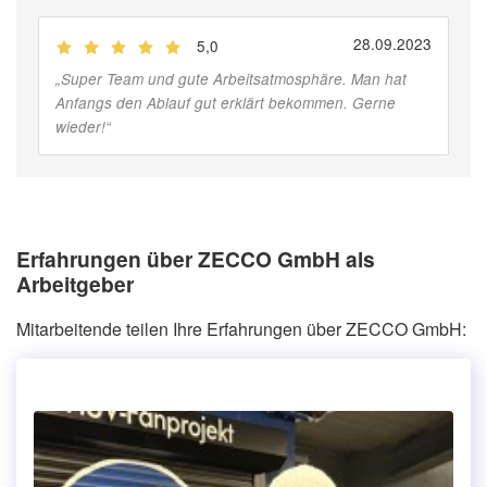
28.09.2023
5,0
(
Jobber
)
„
Super Team und gute Arbeitsatmosphäre. Man hat
Anfangs den Ablauf gut erklärt bekommen. Gerne
wieder!
“
Erfahrungen über ZECCO GmbH als
Arbeitgeber
Mitarbeitende teilen Ihre Erfahrungen über ZECCO GmbH: