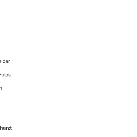
e der
 Fotos
n
charzt