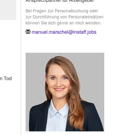
Bei Fragen zur Personalbuchung oder
zur Durchführung von Personaleinsätzen
können Sie sich gerne an mich wenden.
manuel.marschel@instaff.jobs
um Tod