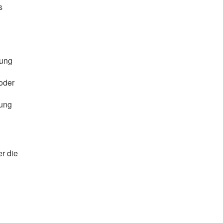
s
lung
oder
rung
r die