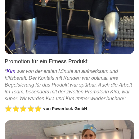
Promotion für ein Fitness Produkt
"
Kim
war von der ersten Minute an aufmerksam und
hilfsbereit. Der Kontakt mit Kunden war optimal. Ihre
Begeisterung für das Produkt war spürbar. Auch die Arbeit
im Team, besonders mit der zweiten Promoterin Kira, war
super. Wir würden Kira und Kim immer wieder buchen!"
von
Powerlook GmbH