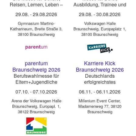
Reisen, Lernen, Leben –
Ausbildung, Trainee und
weltweit
Praktika
29.08.
-
29.08.2026
29.08.
-
30.08.2026
Gymnasium Martino-
Volkswagen Halle
Katharineum
,
Breite Straße 3,
Braunschweig
,
Europaplatz 1,
38100 Braunschweig
38100 Braunschweig
parentum
Karriere Kick
Braunschweig 2026
Braunschweig 2026
Berufswahlmesse für
Deutschlands
Eltern+Jugendliche
erfolgreichstes
Messekonzept für
07.10.
-
07.10.2026
06.11.
-
06.11.2026
Berufsorientierung &
Azubi-Recruiting
Arena der Volkswagen Halle
Millenium Event Center
,
Braunschweig
,
Europapl. 1,
Madamenweg 77, 38120
38122 Braunschweig
Braunschweig