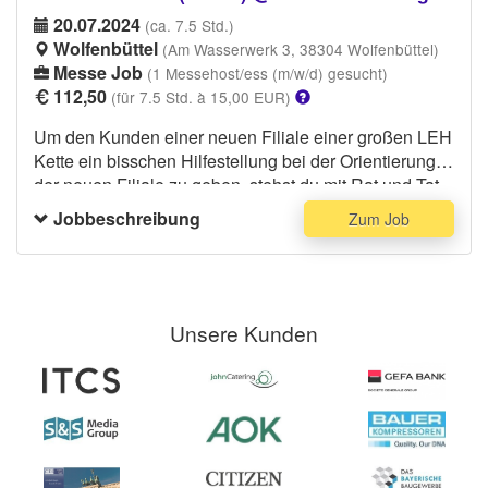
20.07.2024
(ca. 7.5 Std.)
Wolfenbüttel
(Am Wasserwerk 3, 38304 Wolfenbüttel)
Messe Job
(1 Messehost/ess (m/w/d) gesucht)
112,50
(für 7.5 Std. à 15,00 EUR)
Um den Kunden einer neuen Filiale einer großen LEH
Kette ein bisschen Hilfestellung bei der Orientierung in
der neuen Filiale zu geben, stehst du mit Rat und Tat
zur Verfügung. Du bekommst im Vorfeld einen
Jobbeschreibung
Zum Job
Einweisung und einen entsprechenden Plan und hilfst
den Kunden dann beim Finden ihre Produkte.
Unsere Kunden