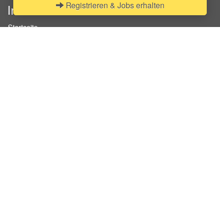
Registrieren & Jobs erhalten
InStaff
Startseite
Über InStaff
Karriere
Impressum
Login
Messekalender
Arbeitsverträge
Bewerbungsunterlagen
Schulungen
Arbeitsrecht
Arbeitsschutz Unterweisungen
Jobratgeber
HR-Ratgeber
AGB für Geschäftskunden
Nutzungsbedingungen