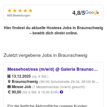
★★★★
★
★
4,8/5
868 Bewertungen
Hier findest du aktuelle Hostess Jobs in Braunschweig
– bewirb dich direkt online.
Zuletzt vergebene
Jobs in Braunschweig
Messehost/ess (m/w/d) @ Galeria Braunschweig X-Mas
13.12.2025
(ca. 6 Std.)
Braunschweig
(38100 Schuhstraße 29-34, 38100 Braunschweig)
Messe Job
(1 Messehost/ess (m/w/d) gesucht)
90,00
(für 6 Std. à 15,00 EUR)
Für die festliche Aktionsfläche unseres Kunden