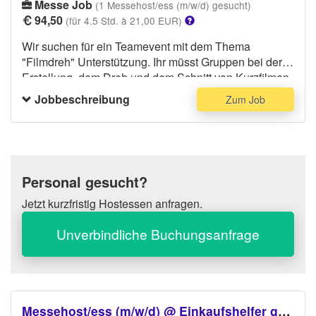
Messe Job
(1 Messehost/ess (m/w/d) gesucht)
94,50
(für 4.5 Std. à 21,00 EUR)
Wir suchen für ein Teamevent mit dem Thema
"Filmdreh" Unterstützung. Ihr müsst Gruppen bei der
Erstellung, dem Dreh und dem Schnitt von Kurzfilmen
unterstützen. Das Event wird mit iPads durchgeführt
Jobbeschreibung
Zum Job
und ihr solltet Kenntnisse haben oder euch vorher
aneignen im Bereich der Software iMovie.
Personal gesucht?
Jetzt kurzfristig Hostessen anfragen.
Unverbindliche Buchungsanfrage
Messehost/ess (m/w/d) @ Einkaufshelfer gesucht