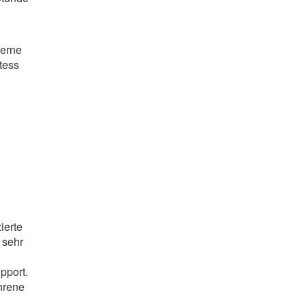
gerne
tess
ierte
 sehr
pport.
hrene