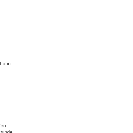
 Lohn
ren
Stunde