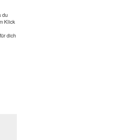
s du
m Klick
für dich