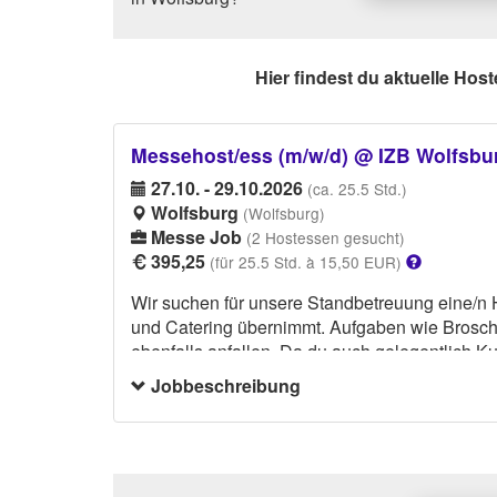
Hier findest du aktuelle Host
Messehost/ess (m/w/d) @ IZB Wolfsbu
27.10. - 29.10.2026
(ca. 25.5 Std.)
Wolfsburg
(Wolfsburg)
Messe Job
(2 Hostessen gesucht)
395,25
(für 25.5 Std. à 15,50 EUR)
Wir suchen für unsere Standbetreuung eine/n
und Catering übernimmt. Aufgaben wie Broschü
ebenfalls anfallen. Da du auch gelegentlich K
weitere Sprachkenntnisse von Vorteil. Wir erwa
Jobbeschreibung
weißem Hemd, bzw. im Hosenanzug und weiße