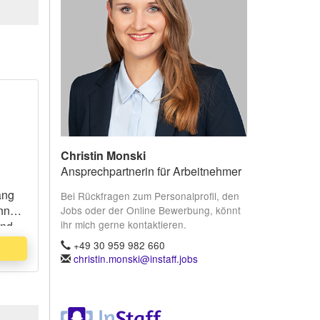
Christin Monski
Ansprechpartnerin für Arbeitnehmer
ang
Bei Rückfragen zum Personalprofil, den
önnen
Jobs oder der Online Bewerbung, könnt
ihr mich gerne kontaktieren.
und
d
+49 30 959 982 660
christin.monski@instaff.jobs