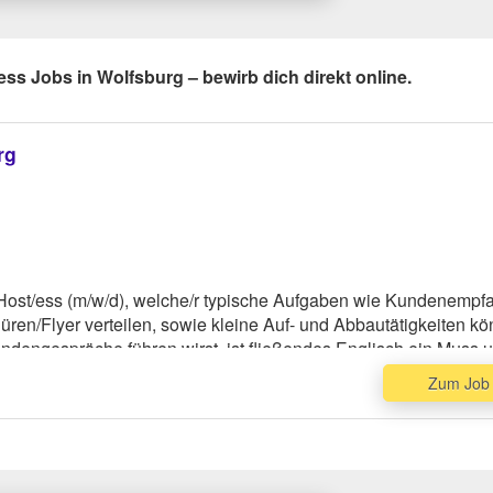
ess Jobs in Wolfsburg – bewirb dich direkt online.
rg
 Host/ess (m/w/d), welche/r typische Aufgaben wie Kundenempf
ren/Flyer verteilen, sowie kleine Auf- und Abbautätigkeiten k
undengespräche führen wirst, ist fließendes Englisch ein Muss 
rten von dir einen gepflegten Auftritt in schwarzer Stoffhose un
Zum Job
r Bluse.