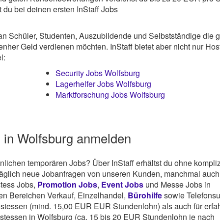
 du bei deinen ersten InStaff Jobs
an Schüler, Studenten, Auszubildende und Selbstständige die 
enher Geld verdienen möchten. InStaff bietet aber nicht nur Hos
l:
Security Jobs Wolfsburg
Lagerhelfer Jobs Wolfsburg
Marktforschung Jobs Wolfsburg
s in Wolfsburg anmelden
lichen temporären Jobs? Über InStaff erhältst du ohne kompliz
täglich neue Jobanfragen von unseren Kunden, manchmal auch
ostess Jobs,
Promotion Jobs
,
Event Jobs
und Messe Jobs in
en Bereichen Verkauf, Einzelhandel,
Bürohilfe
sowie Telefonsu
ostessen (mind. 15,00 EUR EUR Stundenlohn) als auch für erfa
tessen in Wolfsburg (ca. 15 bis 20 EUR Stundenlohn je nach