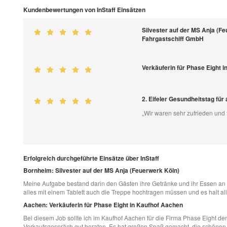
Kundenbewertungen von InStaff Einsätzen
Silvester auf der MS Anja (F
Fahrgastschiff GmbH
Verkäuferin für Phase Eight 
2. Eifeler Gesundheitstag fü
„Wir waren sehr zufrieden und
Erfolgreich durchgeführte Einsätze über InStaff
Bornheim: Silvester auf der MS Anja (Feuerwerk Köln)
Meine Aufgabe bestand darin den Gästen ihre Getränke und ihr Essen an 
alles mit einem Tablett auch die Treppe hochtragen müssen und es halt all
Aachen: Verkäuferin für Phase Eight in Kaufhof Aachen
Bei diesem Job sollte ich im Kaufhof Aachen für die Firma Phase Eight de
Verkaufsgespräch gut beraten. Es hat großen Spaß gemacht, die schöne