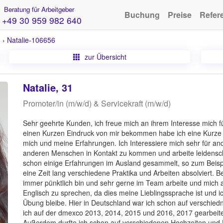
Beratung für Arbeitgeber
Buchung
Preise
Refer
+49 30 959 982 640
n
›
Natalie-106656
zur Übersicht
Natalie, 31
Promoter/in (m/w/d) & Servicekraft (m/w/d)
Sehr geehrte Kunden, ich freue mich an ihrem Interesse mich fü
einen Kurzen Eindruck von mir bekommen habe ich eine Kurze 
mich und meine Erfahrungen. Ich Interessiere mich sehr für an
anderen Menschen in Kontakt zu kommen und arbeite leidensc
schon einige Erfahrungen im Ausland gesammelt, so zum Beisp
eine Zeit lang verschiedene Praktika und Arbeiten absolviert. Be
immer pünktlich bin und sehr gerne im Team arbeite und mich au
Englisch zu sprechen, da dies meine Lieblingssprache ist und
Übung bleibe. Hier in Deutschland war ich schon auf verschied
ich auf der dmexco 2013, 2014, 2015 und 2016, 2017 gearbei
Außerdem durfte ich schon auf verschiedenen Hochzeiten und E