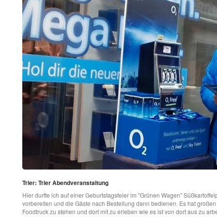
Trier: Trier Abendveranstaltung
Hier durfte ich auf einer Geburtstagsfeier im "Grünen Wagen" Süßkartoff
vorbereiten und die Gäste nach Bestellung dann bedienen. Es hat große
Foodtruck zu stehen und dort mit zu erleben wie es ist von dort aus zu a