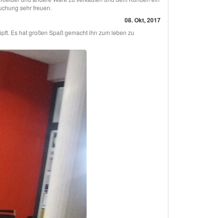
uchung sehr freuen.
08. Okt, 2017
üpft. Es hat großen Spaß gemacht ihn zum leben zu