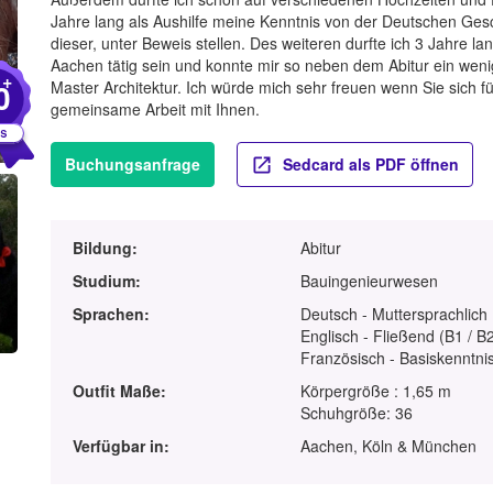
Jahre lang als Aushilfe meine Kenntnis von der Deutschen Ges
dieser, unter Beweis stellen. Des weiteren durfte ich 3 Jahre la
Aachen tätig sein und konnte mir so neben dem Abitur ein weni
+
0
Master Architektur. Ich würde mich sehr freuen wenn Sie sich f
gemeinsame Arbeit mit Ihnen.
Buchungsanfrage
Sedcard als PDF öffnen
Bildung:
Abitur
Studium:
Bauingenieurwesen
Sprachen:
Deutsch - Muttersprachlich
Englisch - Fließend (B1 / B
Französisch - Basiskenntnis
Outfit Maße:
Körpergröße : 1,65 m
Schuhgröße: 36
Verfügbar in:
Aachen, Köln & München