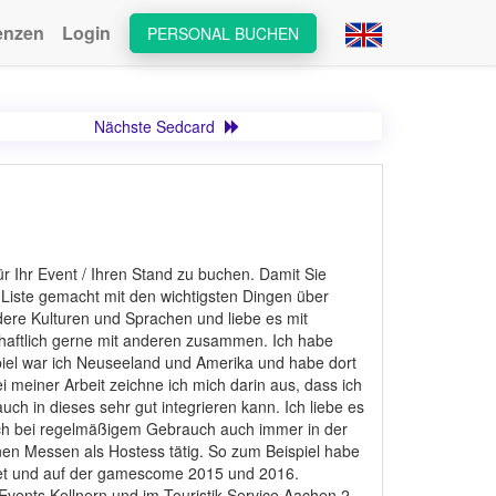
enzen
Login
PERSONAL BUCHEN
Nächste Sedcard
r Ihr Event / Ihren Stand zu buchen. Damit Sie
Liste gemacht mit den wichtigsten Dingen über
dere Kulturen und Sprachen und liebe es mit
haftlich gerne mit anderen zusammen. Ich habe
iel war ich Neuseeland und Amerika und habe dort
i meiner Arbeit zeichne ich mich darin aus, dass ich
ch in dieses sehr gut integrieren kann. Ich liebe es
 ich bei regelmäßigem Gebrauch auch immer in der
nen Messen als Hostess tätig. So zum Beispiel habe
tet und auf der gamescome 2015 und 2016.
vents Kellnern und im Touristik Service Aachen 2