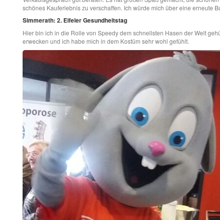
schönes Kauferlebnis zu verschaffen. Ich würde mich über eine erneute B
Simmerath: 2. Eifeler Gesundheitstag
Hier bin ich in die Rolle von Speedy dem schnellsten Hasen der Welt geh
erwecken und ich habe mich in dem Kostüm sehr wohl gefühlt.