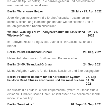
Ich war als Spüler betätigt, die ganzen geschirr und besteckt in der
machine rein und aussortieren
Berlin: Warehouse Helper
28. Mrz - 29. Apr, 2022
Jede Morgen mussten wir die Shuhe Auspacken , scannen zur
echheitzeitsprüfung team bringen danach wieder scannen und in
neuen gemachten Karton zuschicken
Weimar: Walking Act im Teddybärkostüm für Kinderland
22. Feb,
Wiedereröffnung
2022
Im Teddybärkostüm eingekleidet, verteilte ich Geschenke an alle
Kinder.
Berlin: 25.09. Strandbad Grünau
25. Sep, 2021
Meine Aufgaben waren: Spüllung und Boden wischen
Berlin: 24.09. Strandbad Grünau
24. Sep, 2021
Meine Aufgaben waren: An der Kasse kassieren und Bier ausgegeben.
Berlin: Promoter gesucht für ein Körperscan System
27. Sep -
bei John Reed Fitness anschauen und Personal buchen
04. Okt,
2021
Ich Musste die Leute zu einem körperscann System im Fitness studio
einladen . Und den scann führen, anschliessend sie bekommen ihr 3D
modell in einer App
Berlin: Servicekraft
16. Sep - 18. Sep, 2021