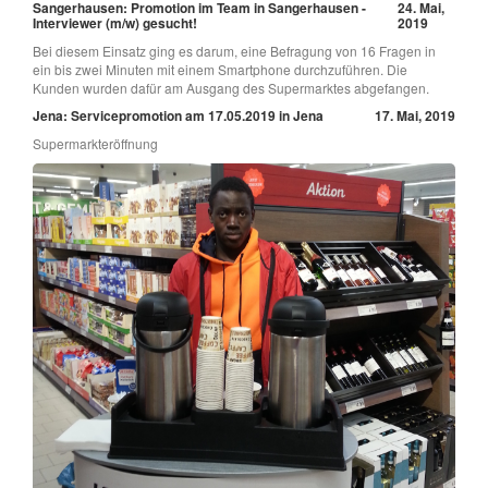
Sangerhausen: Promotion im Team in Sangerhausen -
24. Mai,
Interviewer (m/w) gesucht!
2019
Bei diesem Einsatz ging es darum, eine Befragung von 16 Fragen in
ein bis zwei Minuten mit einem Smartphone durchzuführen. Die
Kunden wurden dafür am Ausgang des Supermarktes abgefangen.
Jena: Servicepromotion am 17.05.2019 in Jena
17. Mai, 2019
Supermarkteröffnung