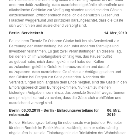
anderem dafür zuständig, dass ausreichend gekühlte alkoholfreie und
alkoholische Getränke zur Verfügung standen und diese den Gästen
einzuschenken. Zwischendurch habe ich die benutzten Gläser und
Flaschen weggeräumt und prinzipiell darauf geachtet, dass die Gäste
sich wohlfühlen und ausreichend versorgt sind.
Berlin: Servicekraft
14. Mrz, 2019
Bei meinem Einsatz für Osborne Clarke half ich als Servicekraft zur
Betreuung der Veranstaltung, bei der unter anderem Start-Ups und
Investoren teilnahmen. Es gab zwei Veranstaltungen an diesem Tag,
bei denen ich im Empfangsbereich tätig war, das Pausenbuffet
aufgebaut habe, mich darum gekümmert habe den Kaffee
aufzukochen, gekühlte Getränke herauszustellen und darauf
aufzupassen, dass ausreichend Getränke zur Verfügung stehen und
den Gästen bei Fragen zur Seite gestanden. Nachdem die
Veranstaltungen sich langsam dem Ende neigten, sind die Gäste in den
Empfangsbereich zum Buffet gekommen. Nun kam zu meinen
bisherigen Aufgaben noch hinzu, das benutzte Geschirr wegzuräumen
und prinzipiell darauf zu achten, dass die Gäste sich wohlfühlen und
ausreichend versorgt sind.
Berlin: 06.03.2019 - Berlin - Einladungsverteilung für
06. Mrz,
nebenan.de
2019
Bei der Einladungsverteilung für nebenan.de war jeder der Promoter
für einen Bereich im Bezirk Moabit zuständig, den er selbstständig
abgelaufen ist, um die Einladungen in die Briefkästen der Wohnhäuser