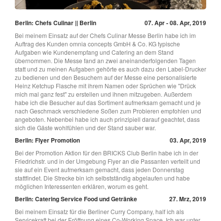
Berlin: Chefs Culinar || Berlin
07. Apr - 08. Apr, 2019
Bei meinem Einsatz auf der Chefs Culinar Messe Berlin habe ich im
Auftrag des Kunden omnia concepts GmbH & Co. KG typische
Aufgaben wie Kundenempfang und Catering an dem Stand
übernommen. Die Messe fand an zwei aneinanderfolgenden Tagen
statt und zu meinen Aufgaben gehörte es auch dazu den Label-Drucker
zu bedienen und den Besuchern auf der Messe eine personalisierte
Heinz Ketchup Flasche mit ihrem Namen oder Sprüchen wie "Drück
mich mal ganz fest" zu erstellen und ihnen mitzugeben. Außerdem
habe ich die Besucher auf das Sortiment aufmerksam gemacht und je
nach Geschmack verschiedene Soßen zum Probieren empfohlen und
angeboten. Nebenbei habe ich auch prinzipiell darauf geachtet, dass
sich die Gäste wohlfühlen und der Stand sauber war.
Berlin: Flyer Promotion
03. Apr, 2019
Bei der Promotion Aktion für den BRICKS Club Berlin habe ich in der
Friedrichstr. und in der Umgebung Flyer an die Passanten verteilt und
sie auf ein Event aufmerksam gemacht, dass jeden Donnerstag
stattfindet. Die Strecke bin ich selbstständig abgelaufen und habe
möglichen Interessenten erklären, worum es geht.
Berlin: Catering Service Food und Getränke
27. Mrz, 2019
Bei meinem Einsatz für die Berliner Curry Company, half ich als
Servicekraft bei der Eröffnung eines Co-Working Space. Ich war unter