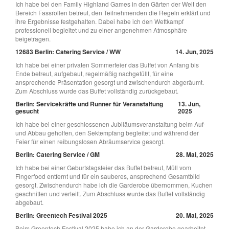
Ich habe bei den Family Highland Games in den Gärten der Welt den
Bereich Fassrollen betreut, den Teilnehmenden die Regeln erklärt und
ihre Ergebnisse festgehalten. Dabei habe ich den Wettkampf
professionell begleitet und zu einer angenehmen Atmosphäre
beigetragen.
12683 Berlin: Catering Service / WW
14. Jun, 2025
Ich habe bei einer privaten Sommerfeier das Buffet von Anfang bis
Ende betreut, aufgebaut, regelmäßig nachgefüllt, für eine
ansprechende Präsentation gesorgt und zwischendurch abgeräumt.
Zum Abschluss wurde das Buffet vollständig zurückgebaut.
Berlin: Servicekräfte und Runner für Veranstaltung
13. Jun,
gesucht
2025
Ich habe bei einer geschlossenen Jubiläumsveranstaltung beim Auf-
und Abbau geholfen, den Sektempfang begleitet und während der
Feier für einen reibungslosen Abräumservice gesorgt.
Berlin: Catering Service / GM
28. Mai, 2025
Ich habe bei einer Geburtstagsfeier das Buffet betreut, Müll vom
Fingerfood entfernt und für ein sauberes, ansprechend Gesamtbild
gesorgt. Zwischendurch habe ich die Garderobe übernommen, Kuchen
geschnitten und verteilt. Zum Abschluss wurde das Buffet vollständig
abgebaut.
Berlin: Greentech Festival 2025
20. Mai, 2025
Beim Greentech Festival 2025 habe ich an der Garderobe gearbeitet