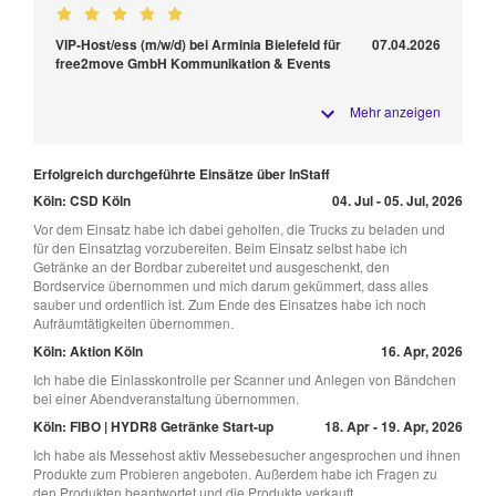
VIP-Host/ess (m/w/d) bei Arminia Bielefeld für
07.04.2026
free2move GmbH Kommunikation & Events
Mehr anzeigen
Erfolgreich durchgeführte Einsätze über InStaff
Köln: CSD Köln
04. Jul - 05. Jul, 2026
Vor dem Einsatz habe ich dabei geholfen, die Trucks zu beladen und
für den Einsatztag vorzubereiten. Beim Einsatz selbst habe ich
Getränke an der Bordbar zubereitet und ausgeschenkt, den
Bordservice übernommen und mich darum gekümmert, dass alles
sauber und ordentlich ist. Zum Ende des Einsatzes habe ich noch
Aufräumtätigkeiten übernommen.
Köln: Aktion Köln
16. Apr, 2026
Ich habe die Einlasskontrolle per Scanner und Anlegen von Bändchen
bei einer Abendveranstaltung übernommen.
Köln: FIBO | HYDR8 Getränke Start-up
18. Apr - 19. Apr, 2026
Ich habe als Messehost aktiv Messebesucher angesprochen und ihnen
Produkte zum Probieren angeboten. Außerdem habe ich Fragen zu
den Produkten beantwortet und die Produkte verkauft.