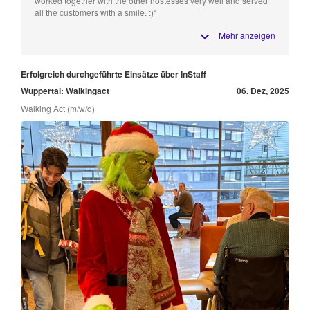
worked together with the other hostesses very well and served
all the customers with a smile. :)“
Mehr anzeigen
Erfolgreich durchgeführte Einsätze über InStaff
Wuppertal: Walkingact
06. Dez, 2025
Walking Act (m/w/d)