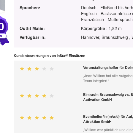
Sprachen:
Deutsch - Fließend bis Ver
Englisch - Basiskenntnisse 
Französisch - Muttersprach
0
Outfit Maße:
Körpergröße : 1,82 m
Verfügbar in:
Hannover, Braunschweig , 
Kundenbewertungen von InStaff Einsätzen
Veranstaltungshelfer für Do
„Jean William hat alle Aufgab
Team integriert.“
Eintracht Braunschweig vs.
Activation GmbH
Eventhelfer/in (m/w/d) für Au
Attraktion GmbH
„William war pünktlich und ei