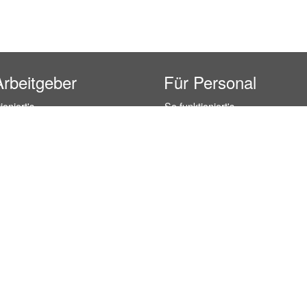
Arbeitgeber
Für Personal
ioniert's
So funktioniert's
gsanfrage
Registrierung
icherheit durch AÜG
Anstellungsverhältnis
& Leistungen
Gehälter-Übersicht
eferenzen
Erfahrungsberichte
 Personal
Hostess Jobs
on Personal
Promotion Jobs
 Personal
Service / Kellner Jobs
ersonal
Eventhelfer Jobs
andels Personal
Verkäufer / Kassierer Jobs
ersonal
Lagerhelfer / Kommissionierer J
rschung Personal
Marktforschung Jobs