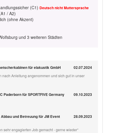
handlungssicher (C1)
Deutsch nicht Muttersprache
(A1 / A2)
lich (ohne Akzent)
Wolfsburg und 3 weiteren Städten
lmetscherkabinen für elakustik GmbH
02.07.2024
en nach Anleitung angenommen und sich gut in unser
 SC Paderborn für SPORTFIVE Germany
09.10.2023
f, Abbau und Betreuung für JM Event
28.09.2023
nen sehr engagierten Job gemacht - gerne wieder“