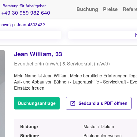
Beratung für Arbeitgeber
Buchung
Preise
Refer
+49 30 959 982 640
chweig
›
Jean-4803432
Jean William, 33
Eventhelfer/in (m/w/d) & Servicekraft (m/w/d)
Mein Name ist Jean William. Meine berufliche Erfahrungen liegen
Auf- und Abbau von Bühnen - Lageraushilfe - Servicekraft - Eve
Einsätze freuen.
Buchungsanfrage
Sedcard als PDF öffnen
Bildung:
Master / Diplom
Studium:
Bauingenieurwesen